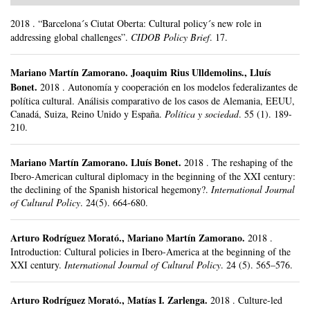
2018
.
“Barcelona´s Ciutat Oberta: Cultural policy´s new role in
addressing global challenges”.
CIDOB Policy Brief
.
17.
Mariano Martín Zamorano
.
Joaquim Rius Ulldemolins., Lluís
Bonet.
2018
.
Autonomía y cooperación en los modelos federalizantes de
política cultural. Análisis comparativo de los casos de Alemania, EEUU,
Canadá, Suiza, Reino Unido y España.
Política y sociedad
.
55 (1).
189-
210.
Mariano Martín Zamorano
.
Lluís Bonet.
2018
.
The reshaping of the
Ibero-American cultural diplomacy in the beginning of the XXI century:
the declining of the Spanish historical hegemony?.
International Journal
of Cultural Policy
.
24(5).
664-680.
Arturo Rodríguez Morató
.,
Mariano Martín Zamorano
.
2018
.
Introduction: Cultural policies in Ibero-America at the beginning of the
XXI century.
International Journal of Cultural Policy
.
24 (5).
565–576.
Arturo Rodríguez Morató
.,
Matías I. Zarlenga
.
2018
.
Culture-led