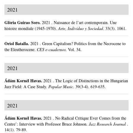
2021
Glòria Guirao Soro
.
2021
.
Naissance de l’art contemporain. Une
histoire mondiale (1945-1970).
Arte, Individuo y Sociedad
.
33(3).
1061.
Oriol Batalla
.
2021
.
Green Capitalism? Politics from the Necrocene to
the Eleutherocene.
CES e-cuadernos
.
Vol. 34.
2021
Ádám Kornél Havas
.
2021
.
The Logic of Distinctions in the Hungarian
Jazz Field: A Case Study.
Popular Music
.
39(3-4).
619-635.
2021
Ádám Kornél Havas
.
2021
.
No Radical Critique Ever Comes from the
Centre’: Interview with Professor Bruce Johnson.
Jazz Research Journal
.
14(1).
79-89.