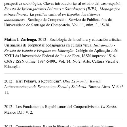
perspectiva sociológica. Claves introductorias al estudio del caso español.
Revista de Investigaciones Políticas y Sociológicas (RIPS). Monográfico
extraordinario: La política cultural en España: los sistemas
autonómicos.
.
Santiago de Compostela.
Servizo de Publicacións da
Universidade de Santiago de Compostela.
Vol. 11, núm. 3.
15-38.
Matías I. Zarlenga
.
2012
.
Sociología de la cultura y educación artística.
Un análisis de propuestas pedagógicas en cultura visua.
Instrumento -
Revista de Estudo e Pesquisa em Educação
.
Colégio de Aplicação João
XXIII da Universidade Federal de Juiz de Fora, ISSN impreso: 1516-
6368 / ISSN online: 1984-5499..
Vol. 14, No 2, Arte, Cultura Visual e
Educação.
2012
.
Karl Polanyi, a Republican?.
Otra Economía. Revista
Latinoamericana de Economíam Social y Solidaria
.
Buenos Aires.
V. 6 nº
11.
2012
.
Los Fundamentos Republicanos del Cooperativismo.
La Zurda
.
México D.F.
V. 2.
2012
.
Cooperativismo. Entre la libertad y la propiedad republicanas.