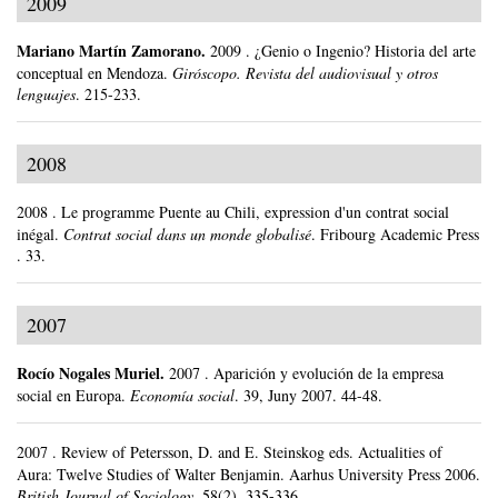
2009
Mariano Martín Zamorano
.
2009
.
¿Genio o Ingenio? Historia del arte
conceptual en Mendoza.
Giróscopo. Revista del audiovisual y otros
lenguajes
.
215-233.
2008
2008
.
Le programme Puente au Chili, expression d'un contrat social
inégal.
Contrat social dans un monde globalisé
.
Fribourg Academic Press
.
33.
2007
Rocío Nogales Muriel
.
2007
.
Aparición y evolución de la empresa
social en Europa.
Economía social
.
39, Juny 2007.
44-48.
2007
.
Review of Petersson, D. and E. Steinskog eds. Actualities of
Aura: Twelve Studies of Walter Benjamin. Aarhus University Press 2006.
British Journal of Sociology
.
58(2).
335-336.