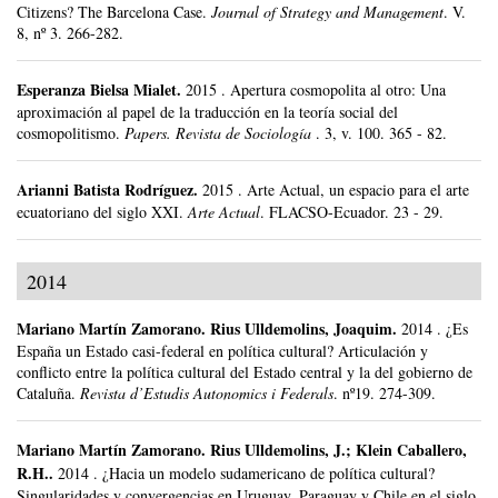
Citizens? The Barcelona Case.
Journal of Strategy and Management
.
V.
8, nº 3.
266-282.
Esperanza Bielsa Mialet
.
2015
.
Apertura cosmopolita al otro: Una
aproximación al papel de la traducción en la teoría social del
cosmopolitismo.
Papers. Revista de Sociología
.
3, v. 100.
365 - 82.
Arianni Batista Rodríguez
.
2015
.
Arte Actual, un espacio para el arte
ecuatoriano del siglo XXI.
Arte Actual
.
FLACSO-Ecuador.
23 - 29.
2014
Mariano Martín Zamorano
.
Rius Ulldemolins, Joaquim.
2014
.
¿Es
España un Estado casi-federal en política cultural? Articulación y
conflicto entre la política cultural del Estado central y la del gobierno de
Cataluña.
Revista d’Estudis Autonomics i Federals
.
nº19.
274-309.
Mariano Martín Zamorano
.
Rius Ulldemolins, J.; Klein Caballero,
R.H..
2014
.
¿Hacia un modelo sudamericano de política cultural?
Singularidades y convergencias en Uruguay, Paraguay y Chile en el siglo