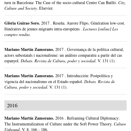
turn in Barcelona: The Case of the socio-cultural Centre Can Batlló.
City,
Culture and Society
.
Elsevier.
Glòria Guirao Soro
.
2017
.
Reseña. Aurore Flipo, Génération low-cost.
Itinéraires de jeunes migrants intra-européens .
Lectures [online] Les
comptes rendus
.
Mariano Martín Zamorano
.
2017
.
Governança de la política cultural,
actors subestatals i nacionalisme: un anàlisis comparatiu a partir del cas
espanyol.
Debats. Revista de Cultura, poder y sociedad
.
V. 131 (1).
Mariano Martín Zamorano
.
2017
.
Introducción: Postpolítica y
vigencia del nacionalismo en el Estado español.
Debats. Revista de
Cultura, poder y sociedad
.
V. 131 (1).
2016
Mariano Martín Zamorano
.
2016
.
Reframing Cultural Diplomacy:
The Instrumentalization of Culture under the Soft Power Theory.
Culture
Unbound
.
V. 8.
166 - 186.