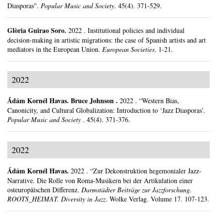
Diasporas".
Popular Music and Society
.
45(4).
371-529.
Glòria Guirao Soro
.
2022
.
Institutional policies and individual
decision-making in artistic migrations: the case of Spanish artists and art
mediators in the European Union.
European Societies
.
1-21.
2022
Ádám Kornél Havas
.
Bruce Johnson .
2022
.
“Western Bias,
Canonicity, and Cultural Globalization: Introduction to ‘Jazz Diasporas’.
Popular Music and Society
.
45(4).
371-376.
2022
Ádám Kornél Havas
.
2022
.
“Zur Dekonstruktion hegemonialer Jazz-
Narrative. Die Rolle von Roma-Musikern bei der Artikulation einer
osteuropäischen Differenz.
Darmstädter Beiträge zur Jazzforschung.
ROOTS_HEIMAT. Diversity in Jazz
.
Wolke Verlag.
Volume 17.
107-123.