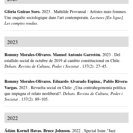
Glòria Guirao Soro
.
2023
.
Mathilde Provansal : Artistes mais femmes.
Une enquête sociologique dans l'art contemporain.
Lectures [En ligne],
Les comptes rendus
.
2023
Rommy Morales-Olivares
.
Manuel Antonio Garretón.
2023
.
Del
estallido social de octubre de 2019 al cambio constitucional en Chile.
Debats. Revista de Cultura, Poder i Societat
.
137(2).
27–45.
Rommy Morales-Olivares
.
Eduardo Alvarado Espina., Pablo Rivera-
Vargas.
2023
.
Revuelta social en Chile: ¿Una contrahegemonía política
que impugna el relato neoliberal?.
Debats. Revista de Cultura, Poder i
Societat
.
137(2).
89–105.
2022
Ádám Kornél Havas
.
Bruce Johnson.
2022
.
Special Issue "Jazz