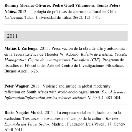
Rommy Morales-Olivares
.
Pedro Güell Villanueva, Tomás Peters
Núñez.
2012
.
Tipología de prácticas de consumo cultural en Chile.
Universum
.
Talca.
Universidad de Talca.
26(2).
121–141.
2011
Matías I. Zarlenga
.
2011
.
Preservación de la obra de arte y autonomía
en la Teoría Estética de Theodor W. Adorno.
Boletín de Estética, Sección
Monografías, Centro de investigaciones Filosóficas (CIF)
.
Programa de
Estudios en Filosofía del Arte del Centro de Investigaciones Filosóficas,
Buenos Aires..
1-26.
Peter Wagner
.
2011
.
Violence and justice in global modernity:
reflection on South Africa with world-sociological intent.
Social Science
Information/Information sur les sciences sociales
.
V. 50 3-4.
483–504.
Rocío Nogales Muriel
.
2011
.
La empresa social en la lucha contra la
exclusión: Tres casos innovadores en el campo de la cultura.
Revista
Española del Tercer Sector
.
Madrid .
Fundación Luis Vives .
17, Gener-
Abril 2011.