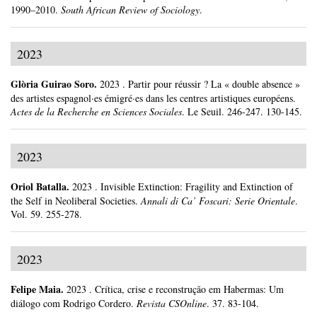
1990–2010.
South African Review of Sociology
.
2023
Glòria Guirao Soro
.
2023
.
Partir pour réussir ? La « double absence »
des artistes espagnol·es émigré·es dans les centres artistiques européens.
Actes de la Recherche en Sciences Sociales
.
Le Seuil.
246-247.
130-145.
2023
Oriol Batalla
.
2023
.
Invisible Extinction: Fragility and Extinction of
the Self in Neoliberal Societies.
Annali di Ca’ Foscari: Serie Orientale
.
Vol. 59.
255-278.
2023
Felipe Maia
.
2023
.
Crítica, crise e reconstrução em Habermas: Um
diálogo com Rodrigo Cordero.
Revista CSOnline
.
37.
83-104.