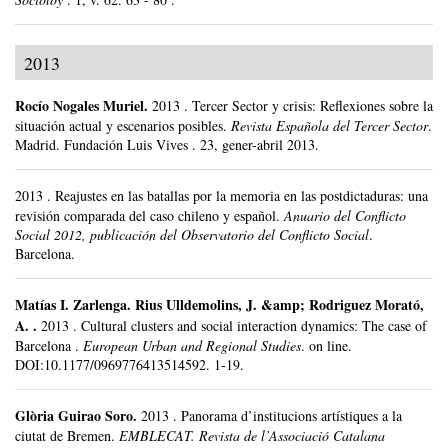
2013
Rocío Nogales Muriel
.
2013
.
Tercer Sector y crisis: Reflexiones sobre la
situación actual y escenarios posibles.
Revista Española del Tercer Sector
.
Madrid.
Fundación Luis Vives .
23, gener-abril 2013.
2013
.
Reajustes en las batallas por la memoria en las postdictaduras: una
revisión comparada del caso chileno y español.
Anuario del Conflicto
Social 2012, publicación del Observatorio del Conflicto Social
.
Barcelona.
Matías I. Zarlenga
.
Rius Ulldemolins, J. &amp; Rodriguez Morató,
A. .
2013
.
Cultural clusters and social interaction dynamics: The case of
Barcelona .
European Urban and Regional Studies
.
on line.
DOI:10.1177/0969776413514592.
1-19.
Glòria Guirao Soro
.
2013
.
Panorama d’institucions artístiques a la
ciutat de Bremen.
EMBLECAT. Revista de l’Associació Catalana