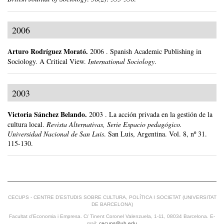
2006
Arturo Rodríguez Morató
.
2006
.
Spanish Academic Publishing in
Sociology. A Critical View.
International Sociology
.
2003
Victoria Sánchez Belando
.
2003
.
La acción privada en la gestión de la
cultura local.
Revista Alternativas, Serie Espacio pedagógico.
Universidad Nacional de San Luis
.
San Luis, Argentina.
Vol. 8, nº 31.
115-130.
CECUPS - CENTRE D’ESTUDIS SOBRE CULTURA, POLÍTICA I SOCIETAT (UNIVERSITAT
DE BARCELONA)
Facultat d’Economia i Empresa. C/ Tinent Coronel Valenzuela, 1-11, 08034 Barcelona. E-
mail:
cecups@ub.edu