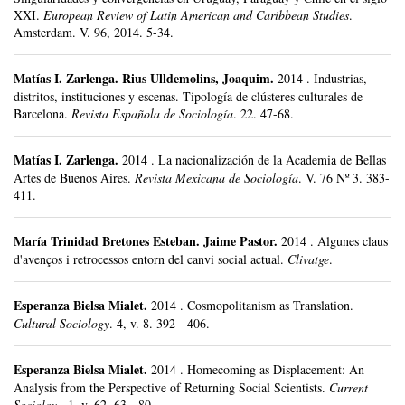
XXI.
European Review of Latin American and Caribbean Studies
.
Amsterdam.
V. 96, 2014.
5-34.
Matías I. Zarlenga
.
Rius Ulldemolins, Joaquim.
2014
.
Industrias,
distritos, instituciones y escenas. Tipología de clústeres culturales de
Barcelona.
Revista Española de Sociología
.
22.
47-68.
Matías I. Zarlenga
.
2014
.
La nacionalización de la Academia de Bellas
Artes de Buenos Aires.
Revista Mexicana de Sociología
.
V. 76 Nº 3.
383-
411.
María Trinidad Bretones Esteban
.
Jaime Pastor.
2014
.
Algunes claus
d'avenços i retrocessos entorn del canvi social actual.
Clivatge
.
Esperanza Bielsa Mialet
.
2014
.
Cosmopolitanism as Translation.
Cultural Sociology
.
4, v. 8.
392 - 406.
Esperanza Bielsa Mialet
.
2014
.
Homecoming as Displacement: An
Analysis from the Perspective of Returning Social Scientists.
Current
Socioloy
.
1, v. 62.
63 - 80 .