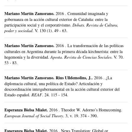
Mariano Martín Zamorano
.
2016
.
Comunidad imaginada y
gobernanza en la acción cultural exterior de Cataluña: entre la
participación social y el corporativismo.
Debats. Revista de Cultura,
poder y sociedad
.
V. 130 (1).
49 - 63.
Mariano Martín Zamorano
.
2016
.
La transformación de las políticas
culturales en Argentina durante la primera década kirchnerista: entre la
hegemonía y la diversidad.
Aposta. Revista de Ciencias Sociales
.
V. 70.
53 - 83.
Mariano Martín Zamorano
.
Rius Ulldemolins, J..
2016
.
¿La
diplomacia cultural, una política de Estado? Articulación y
descoordinación intergubernamental en la acción cultural exterior del
Estado español.
REAF
.
24.
115 - 154.
Esperanza Bielsa Mialet
.
2016
.
Theodor W. Adorno’s Homecoming.
European Journal of Social Theory
.
3, v. 19.
374 - 390.
Esperanza Bielsa Mialet
.
2016
.
News Translation: Global or