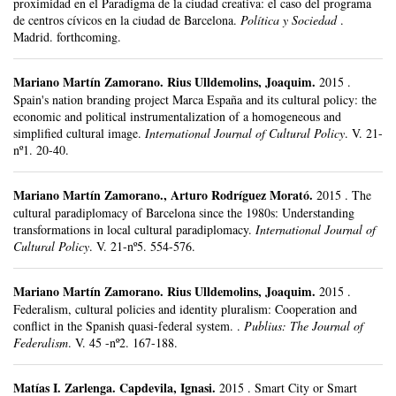
proximidad en el Paradigma de la ciudad creativa: el caso del programa
de centros cívicos en la ciudad de Barcelona.
Política y Sociedad
.
Madrid.
forthcoming.
Mariano Martín Zamorano
.
Rius Ulldemolins, Joaquim.
2015
.
Spain's nation branding project Marca España and its cultural policy: the
economic and political instrumentalization of a homogeneous and
simplified cultural image.
International Journal of Cultural Policy
.
V. 21-
nº1.
20-40.
Mariano Martín Zamorano
.,
Arturo Rodríguez Morató
.
2015
.
The
cultural paradiplomacy of Barcelona since the 1980s: Understanding
transformations in local cultural paradiplomacy.
International Journal of
Cultural Policy
.
V. 21-nº5.
554-576.
Mariano Martín Zamorano
.
Rius Ulldemolins, Joaquim.
2015
.
Federalism, cultural policies and identity pluralism: Cooperation and
conflict in the Spanish quasi-federal system. .
Publius: The Journal of
Federalism
.
V. 45 -nº2.
167-188.
Matías I. Zarlenga
.
Capdevila, Ignasi.
2015
.
Smart City or Smart