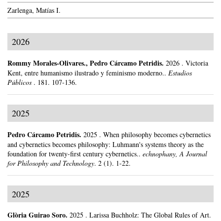
Zarlenga, Matías I.
2026
Rommy Morales-Olivares
.,
Pedro Cárcamo Petridis
.
2026
.
Victoria
Kent, entre humanismo ilustrado y feminismo moderno..
Estudios
Públicos
.
181.
107-136.
2025
Pedro Cárcamo Petridis
.
2025
.
When philosophy becomes cybernetics
and cybernetics becomes philosophy: Luhmann's systems theory as the
foundation for twenty-first century cybernetics..
echnophany, A Journal
for Philosophy and Technology
.
2 (1).
1-22.
2025
Glòria Guirao Soro
.
2025
.
Larissa Buchholz: The Global Rules of Art.