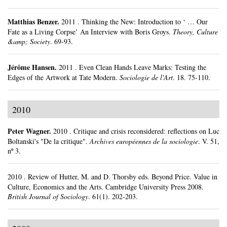
Matthias Benzer.
2011
.
Thinking the New: Introduction to ‘ … Our
Fate as a Living Corpse’ An Interview with Boris Groys.
Theory, Culture
&amp; Society
.
69-93.
Jérôme Hansen.
2011
.
Even Clean Hands Leave Marks: Testing the
Edges of the Artwork at Tate Modern.
Sociologie de l'Art
.
18.
75-110.
2010
Peter Wagner
.
2010
.
Critique and crisis reconsidered: reflections on Luc
Boltanski's "De la critique".
Archives européennes de la sociologie
.
V. 51,
nº 3.
2010
.
Review of Hutter, M. and D. Thorsby eds. Beyond Price. Value in
Culture, Economics and the Arts. Cambridge University Press 2008.
British Journal of Sociology
.
61(1).
202-203.