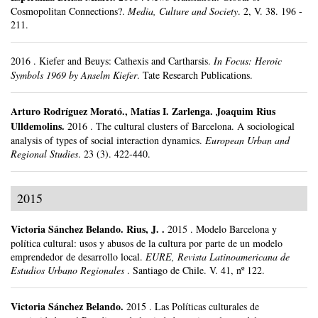
Cosmopolitan Connections?.
Media, Culture and Society
.
2, V. 38.
196 -
211.
2016
.
Kiefer and Beuys: Cathexis and Cartharsis.
In Focus: Heroic
Symbols 1969 by Anselm Kiefer
.
Tate Research Publications.
Arturo Rodríguez Morató
.,
Matías I. Zarlenga
.
Joaquim Rius
Ulldemolins.
2016
.
The cultural clusters of Barcelona. A sociological
analysis of types of social interaction dynamics.
European Urban and
Regional Studies
.
23 (3).
422-440.
2015
Victoria Sánchez Belando
.
Rius, J. .
2015
.
Modelo Barcelona y
política cultural: usos y abusos de la cultura por parte de un modelo
emprendedor de desarrollo local.
EURE, Revista Latinoamericana de
Estudios Urbano Regionales
.
Santiago de Chile.
V. 41, nº 122.
Victoria Sánchez Belando
.
2015
.
Las Políticas culturales de