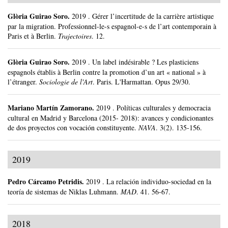
Glòria Guirao Soro
.
2019
.
Gérer l’incertitude de la carrière artistique
par la migration. Professionnel-le-s espagnol-e-s de l’art contemporain à
Paris et à Berlin.
Trajectoires
.
12.
Glòria Guirao Soro
.
2019
.
Un label indésirable ? Les plasticiens
espagnols établis à Berlin contre la promotion d’un art « national » à
l’étranger.
Sociologie de l'Art
.
Paris.
L'Harmattan.
Opus 29/30.
Mariano Martín Zamorano
.
2019
.
Políticas culturales y democracia
cultural en Madrid y Barcelona (2015- 2018): avances y condicionantes
de dos proyectos con vocación constituyente.
NAVA
.
3(2).
135-156.
2019
Pedro Cárcamo Petridis
.
2019
.
La relación individuo-sociedad en la
teoría de sistemas de Niklas Luhmann.
MAD
.
41.
56-67.
2018