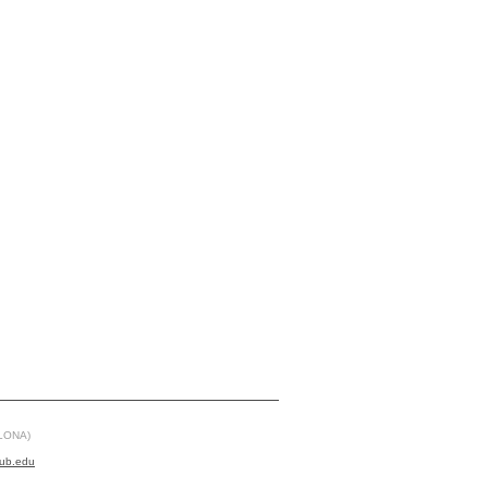
LONA)
ub.edu