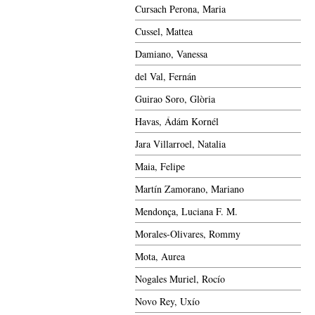
Cursach Perona, Maria
Cussel, Mattea
Damiano, Vanessa
del Val, Fernán
Guirao Soro, Glòria
Havas, Ádám Kornél
Jara Villarroel, Natalia
Maia, Felipe
Martín Zamorano, Mariano
Mendonça, Luciana F. M.
Morales-Olivares, Rommy
Mota, Aurea
Nogales Muriel, Rocío
Novo Rey, Uxío