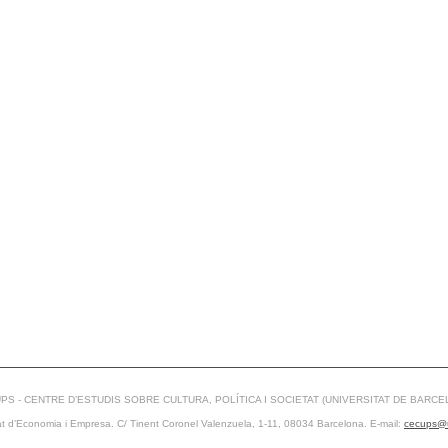
PS - CENTRE D’ESTUDIS SOBRE CULTURA, POLÍTICA I SOCIETAT (UNIVERSITAT DE BARCE
at d’Economia i Empresa. C/ Tinent Coronel Valenzuela, 1-11, 08034 Barcelona. E-mail:
cecups@