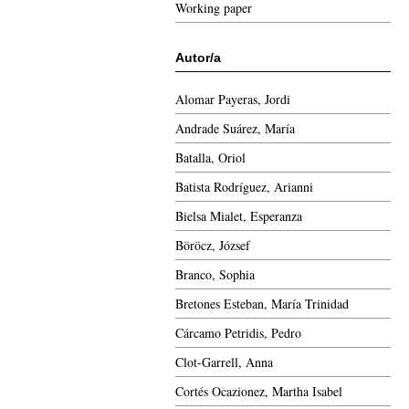
Working paper
Autor/a
Alomar Payeras, Jordi
Andrade Suárez, María
Batalla, Oriol
Batista Rodríguez, Arianni
Bielsa Mialet, Esperanza
Böröcz, József
Branco, Sophia
Bretones Esteban, María Trinidad
Cárcamo Petridis, Pedro
Clot-Garrell, Anna
Cortés Ocazionez, Martha Isabel