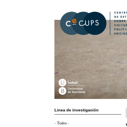
Pasar
al
contenido
principal
Linea de investigación
- Todos -