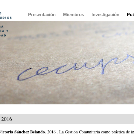
Main
Presentación
Miembros
Investigación
Pub
navigation
2016
Victoria Sánchez Belando
.
2016
.
La Gestión Comunitaria como práctica de in