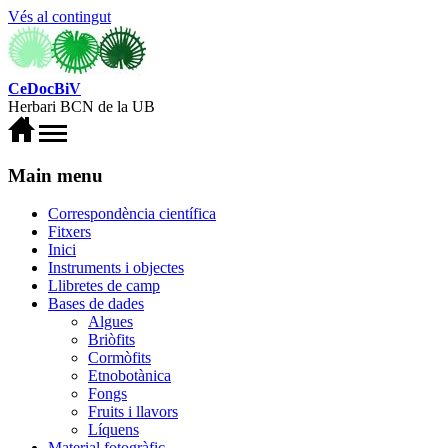
Vés al contingut
CeDocBiV
Herbari BCN de la UB
Main menu
Correspondència científica
Fitxers
Inici
Instruments i objectes
Llibretes de camp
Bases de dades
Algues
Briòfits
Cormòfits
Etnobotànica
Fongs
Fruits i llavors
Líquens
Material fotogràfic