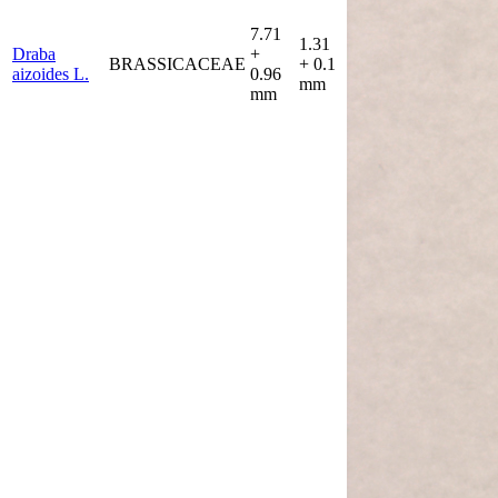
7.71
1.31
Draba
+
BRASSICACEAE
+ 0.1
aizoides L.
0.96
mm
mm