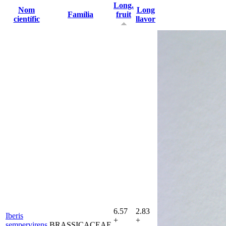
Long.
Nom
Long
Família
fruit
científic
llavor
6.57
2.83
Iberis
+
+
sempervirens
BRASSICACEAE