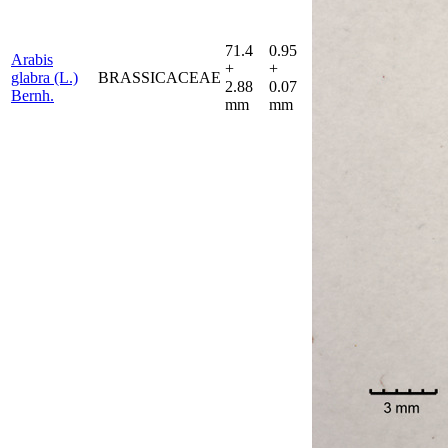
71.4
0.95
Arabis
+
+
glabra (L.)
BRASSICACEAE
2.88
0.07
Bernh.
mm
mm