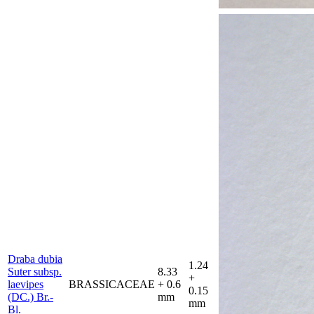
Draba dubia
1.24
Suter subsp.
8.33
+
laevipes
BRASSICACEAE
+ 0.6
0.15
(DC.) Br.-
mm
mm
Bl.