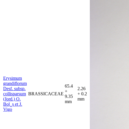
Erysimum
grandiflorum
65.4
Desf. subsp.
2.26
+
collisparsum
BRASSICACEAE
+ 0.2
9.35
(Jord.) O.
mm
mm
Bol‗s et J.
Vigo