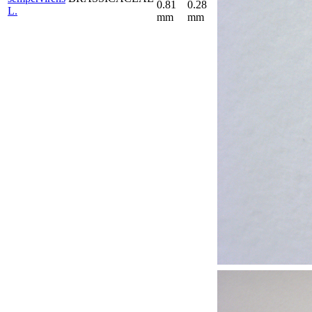
0.81
0.28
L.
mm
mm