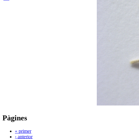
Pàgines
« primer
‹ anterior