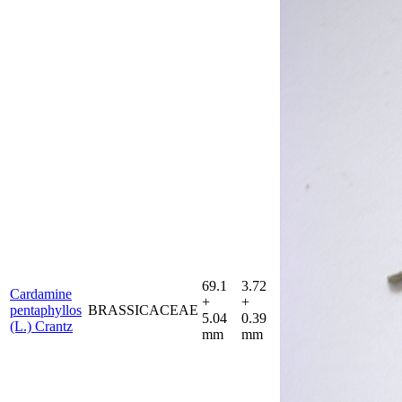
69.1
3.72
Cardamine
+
+
pentaphyllos
BRASSICACEAE
5.04
0.39
(L.) Crantz
mm
mm