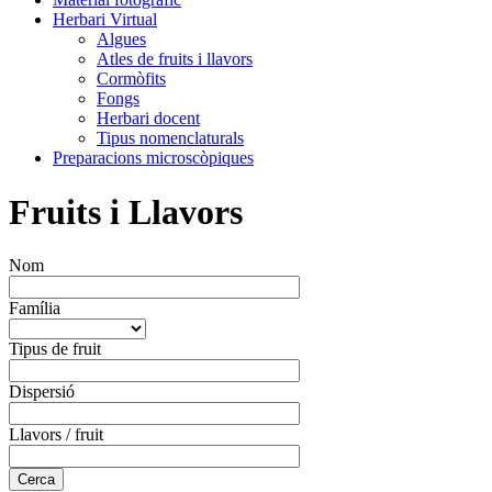
Herbari Virtual
Algues
Atles de fruits i llavors
Cormòfits
Fongs
Herbari docent
Tipus nomenclaturals
Preparacions microscòpiques
Fruits i Llavors
Nom
Família
Tipus de fruit
Dispersió
Llavors / fruit