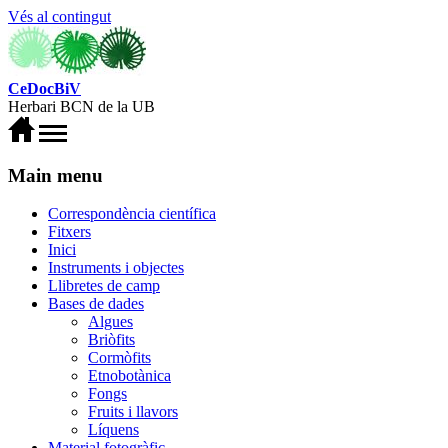
Vés al contingut
CeDocBiV
Herbari BCN de la UB
Main menu
Correspondència científica
Fitxers
Inici
Instruments i objectes
Llibretes de camp
Bases de dades
Algues
Briòfits
Cormòfits
Etnobotànica
Fongs
Fruits i llavors
Líquens
Material fotogràfic