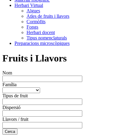
Herbari Virtual
Algues
Atles de fruits i llavors
Cormòfits
Fongs
Herbari docent
Tipus nomenclaturals
Preparacions microscòpiques
Fruits i Llavors
Nom
Família
Tipus de fruit
Dispersió
Llavors / fruit