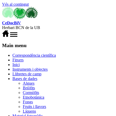
Vés al contingut
CeDocBiV
Herbari BCN de la UB
Main menu
Correspondència científica
Fitxers
Inici
Instruments i objectes
Llibretes de camp
Bases de dades
Algues
Briòfits
Cormòfits
Etnobotànica
Fongs
Fruits i llavors
Líquens
Material fotogràfic