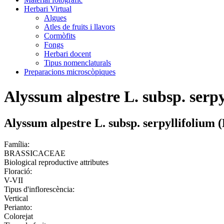
Herbari Virtual
Algues
Atles de fruits i llavors
Cormòfits
Fongs
Herbari docent
Tipus nomenclaturals
Preparacions microscòpiques
Alyssum alpestre L. subsp. serpy
Alyssum alpestre L. subsp. serpyllifolium (
Família:
BRASSICACEAE
Biological reproductive attributes
Floració:
V-VII
Tipus d'inflorescència:
Vertical
Perianto:
Colorejat