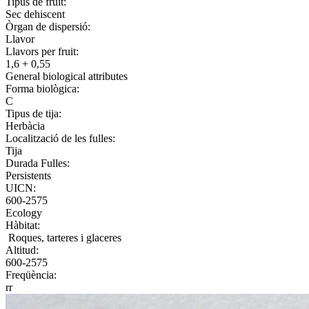
Tipus de fruit:
Sec dehiscent
Òrgan de dispersió:
Llavor
Llavors per fruit:
1,6 + 0,55
General biological attributes
Forma biològica:
C
Tipus de tija:
Herbàcia
Localització de les fulles:
Tija
Durada Fulles:
Persistents
UICN:
600-2575
Ecology
Hàbitat:
Roques, tarteres i glaceres
Altitud:
600-2575
Freqüència:
rr