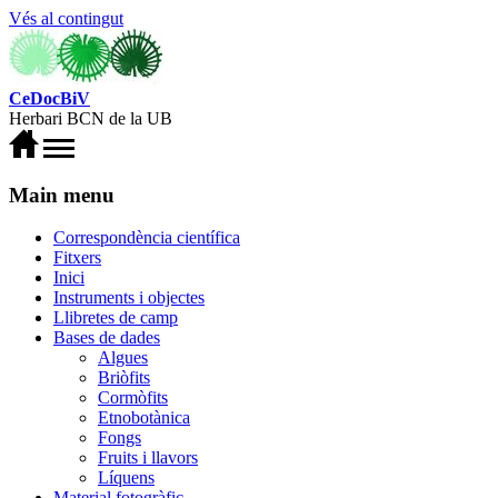
Vés al contingut
CeDocBiV
Herbari BCN de la UB
Main menu
Correspondència científica
Fitxers
Inici
Instruments i objectes
Llibretes de camp
Bases de dades
Algues
Briòfits
Cormòfits
Etnobotànica
Fongs
Fruits i llavors
Líquens
Material fotogràfic