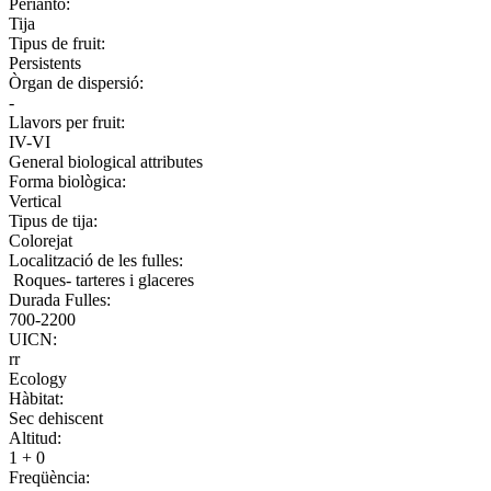
Perianto:
Tija
Tipus de fruit:
Persistents
Òrgan de dispersió:
-
Llavors per fruit:
IV-VI
General biological attributes
Forma biològica:
Vertical
Tipus de tija:
Colorejat
Localització de les fulles:
Roques- tarteres i glaceres
Durada Fulles:
700-2200
UICN:
rr
Ecology
Hàbitat:
Sec dehiscent
Altitud:
1 + 0
Freqüència: