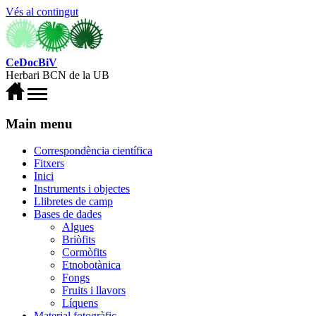
Vés al contingut
CeDocBiV
Herbari BCN de la UB
Main menu
Correspondència científica
Fitxers
Inici
Instruments i objectes
Llibretes de camp
Bases de dades
Algues
Briòfits
Cormòfits
Etnobotànica
Fongs
Fruits i llavors
Líquens
Material fotogràfic