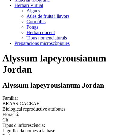
Herbari Virtual
Algues
Atles de fruits i llavors
Cormòfits
Fongs
Herbari docent
Tipus nomenclaturals
Preparacions microscòpiques
Alyssum lapeyrousianum
Jordan
Alyssum lapeyrousianum Jordan
Família:
BRASSICACEAE
Biological reproductive attributes
Floració:
Ch
Tipus d'inflorescència:
Lignificada només a la base