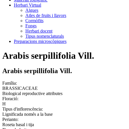
Herbari Virtual
Algues
Atles de fruits i llavors
Cormòfits
Fongs
Herbari docent
Tipus nomenclaturals
Preparacions microscòpiques
Arabis serpillifolia Vill.
Arabis serpillifolia Vill.
Família:
BRASSICACEAE
Biological reproductive attributes
Floració:
H
Tipus d'inflorescència:
Lignificada només a la base
Perianto:
Roseta basal i tija