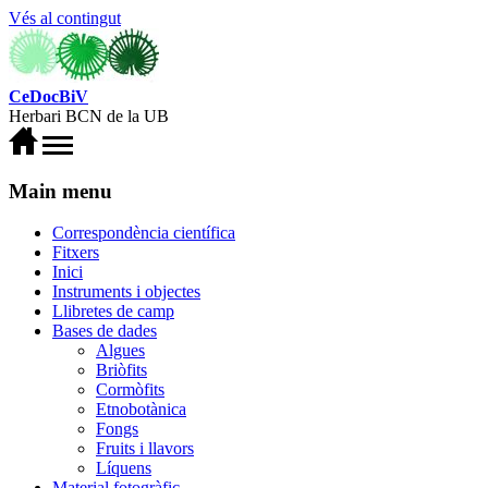
Vés al contingut
CeDocBiV
Herbari BCN de la UB
Main menu
Correspondència científica
Fitxers
Inici
Instruments i objectes
Llibretes de camp
Bases de dades
Algues
Briòfits
Cormòfits
Etnobotànica
Fongs
Fruits i llavors
Líquens
Material fotogràfic