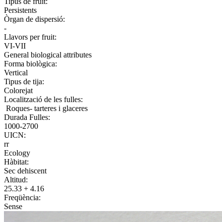
Tipus de fruit:
Persistents
Òrgan de dispersió:
-
Llavors per fruit:
VI-VII
General biological attributes
Forma biològica:
Vertical
Tipus de tija:
Colorejat
Localització de les fulles:
Roques- tarteres i glaceres
Durada Fulles:
1000-2700
UICN:
rr
Ecology
Hàbitat:
Sec dehiscent
Altitud:
25.33 + 4.16
Freqüència:
Sense