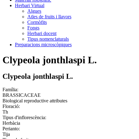
Herbari Virtual
Algues
Atles de fruits i llavors
Cormòfits
Fongs
Herbari docent
Tipus nomenclaturals
Preparacions microscòpiques
Clypeola jonthlaspi L.
Clypeola jonthlaspi L.
Família:
BRASSICACEAE
Biological reproductive attributes
Floració:
Th
Tipus d'inflorescència:
Herbàcia
Perianto:
Tija