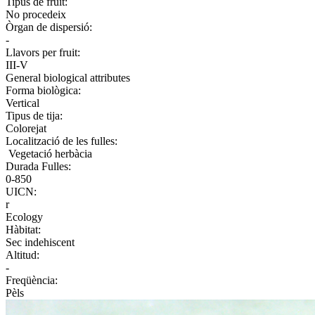
Tipus de fruit:
No procedeix
Òrgan de dispersió:
-
Llavors per fruit:
III-V
General biological attributes
Forma biològica:
Vertical
Tipus de tija:
Colorejat
Localització de les fulles:
Vegetació herbàcia
Durada Fulles:
0-850
UICN:
r
Ecology
Hàbitat:
Sec indehiscent
Altitud:
-
Freqüència:
Pèls