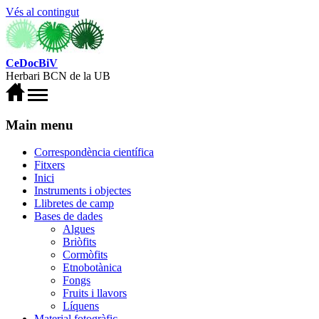
Vés al contingut
CeDocBiV
Herbari BCN de la UB
Main menu
Correspondència científica
Fitxers
Inici
Instruments i objectes
Llibretes de camp
Bases de dades
Algues
Briòfits
Cormòfits
Etnobotànica
Fongs
Fruits i llavors
Líquens
Material fotogràfic