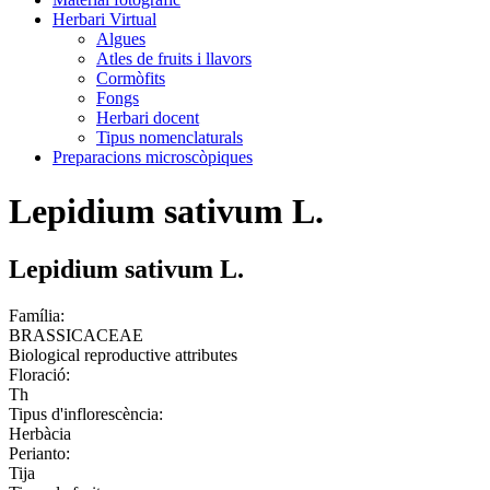
Herbari Virtual
Algues
Atles de fruits i llavors
Cormòfits
Fongs
Herbari docent
Tipus nomenclaturals
Preparacions microscòpiques
Lepidium sativum L.
Lepidium sativum L.
Família:
BRASSICACEAE
Biological reproductive attributes
Floració:
Th
Tipus d'inflorescència:
Herbàcia
Perianto:
Tija