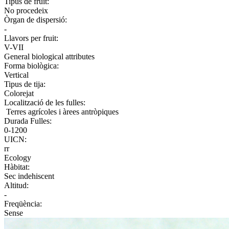
Tipus de fruit:
No procedeix
Òrgan de dispersió:
-
Llavors per fruit:
V-VII
General biological attributes
Forma biològica:
Vertical
Tipus de tija:
Colorejat
Localització de les fulles:
Terres agrícoles i àrees antròpiques
Durada Fulles:
0-1200
UICN:
rr
Ecology
Hàbitat:
Sec indehiscent
Altitud:
-
Freqüència:
Sense