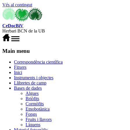
Vés al contingut
CeDocBiV
Herbari BCN de la UB
Main menu
Correspondència científica
Fitxers
Inici
Instruments i objectes
Llibretes de camp
Bases de dades
Algues
Briòfits
Cormòfits
Etnobotànica
Fongs
Fruits i llavors
Líquens
Material fotogràfic