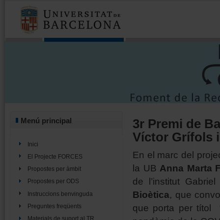
3r Premi de Ba
Menú principal
Víctor Grífols 
Inici
En el marc del proje
El Projecte FORCES
la UB
Anna Marta F
Propostes per àmbit
de l’institut Gabrie
Propostes per ODS
Bioètica
, que conv
Instruccions benvinguda
que porta per títol 
Preguntes freqüents
Materials de suport al TR