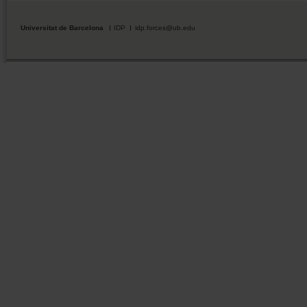
Universitat de Barcelona
IDP
idp.forces@ub.edu