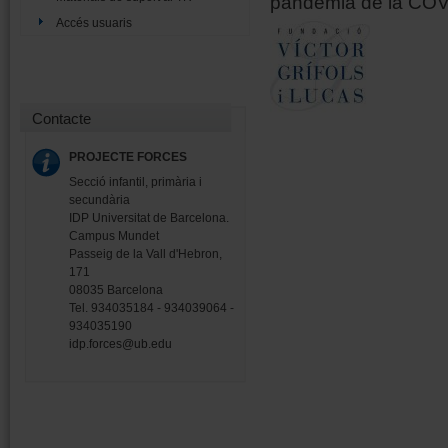
pandèmia de la COV
Accés usuaris
Contacte
PROJECTE FORCES
Secció infantil, primària i
secundària
IDP Universitat de Barcelona.
Campus Mundet
Passeig de la Vall d'Hebron,
171
08035 Barcelona
Tel. 934035184 - 934039064 -
934035190
idp.forces@ub.edu