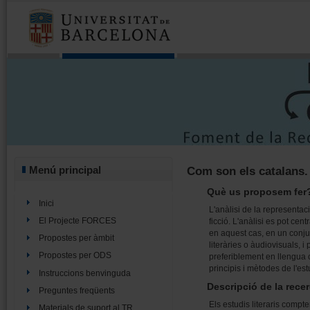
Menú principal
Com son els catalans. 
Què us proposem fer
Inici
L'anàlisi de la representac
El Projecte FORCES
ficció. L'anàlisi es pot cen
en aquest cas, en un conju
Propostes per àmbit
literàries o àudiovisuals, i
Propostes per ODS
preferiblement en llengua c
principis i mètodes de l'est
Instruccions benvinguda
Descripció de la rece
Preguntes freqüents
Els estudis literaris comp
Materials de suport al TR