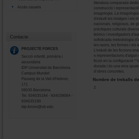
literatura comparada dedic
Accés usuaris
construcció i representació d
imagologia. La imagologia
d'estudi les imatges i els i
nacionals, religiosos, de g
pràctiques culturals diverses
teòrics i investigadors d'
Contacte
sofisticada metodologia d'
les raons, les formes i els 
PROJECTE FORCES
L'estudi de les ficcions im
o representacions d'algun c
Secció infantil, primària i
ficció en la configuració **
secundària
durada i és una eina igualme
IDP Universitat de Barcelona.
d’obres concretes.
Campus Mundet
Passeig de la Vall d'Hebron,
Nombre de treballs d
171
2
08035 Barcelona
Tel. 934035184 - 934039064 -
934035190
idp.forces@ub.edu