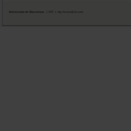
Universitat de Barcelona
IDP
idp.forces@ub.edu