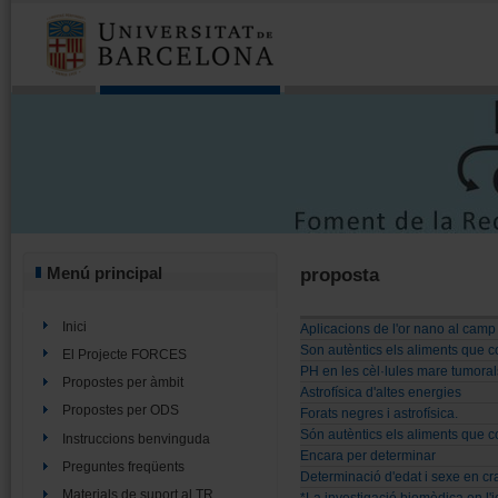
Menú principal
proposta
Inici
Aplicacions de l'or nano al cam
Son autèntics els aliments que
El Projecte FORCES
PH en les cèl·lules mare tumoral
Propostes per àmbit
Astrofísica d'altes energies
Propostes per ODS
Forats negres i astrofísica.
Són autèntics els aliments que
Instruccions benvinguda
Encara per determinar
Preguntes freqüents
Determinació d'edat i sexe en c
Materials de suport al TR
*La investigació biomèdica en l'i