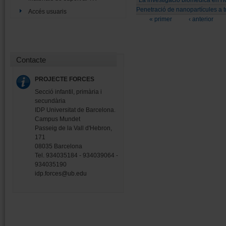
Penetració de nanopartícules a t
Accés usuaris
Pàgines
« primer
‹ anterior
Contacte
PROJECTE FORCES
Secció infantil, primària i
secundària
IDP Universitat de Barcelona.
Campus Mundet
Passeig de la Vall d'Hebron,
171
08035 Barcelona
Tel. 934035184 - 934039064 -
934035190
idp.forces@ub.edu