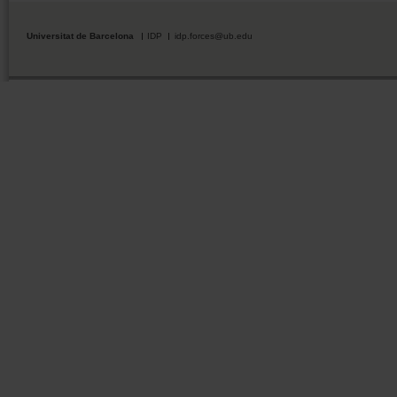
Universitat de Barcelona
IDP
idp.forces@ub.edu