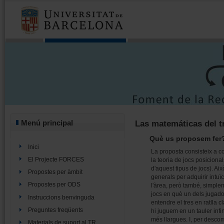
Menú principal
Las matemáticas del tr
Què us proposem fer
Inici
La proposta consisteix a 
El Projecte FORCES
la teoria de jocs posicional
d'aquest tipus de jocs). Aix
Propostes per àmbit
generals per adquirir intu
Propostes per ODS
l'àrea, però també, simple
jocs en què un dels jugador
Instruccions benvinguda
entendre el tres en ratlla 
Preguntes freqüents
hi juguem en un tauler infini
més llargues. I, per desco
Materials de suport al TR