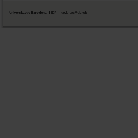
Universitat de Barcelona
IDP
idp.forces@ub.edu