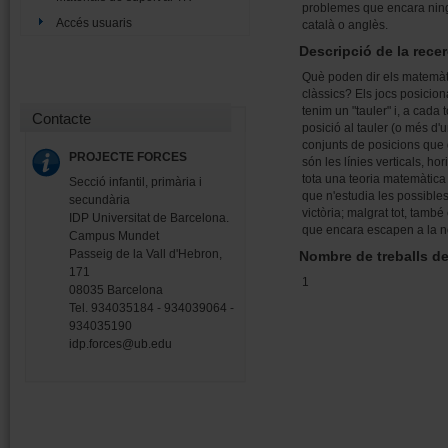
problemes que encara ningú 
Accés usuaris
català o anglès.
Descripció de la rece
Què poden dir els matemàt
clàssics? Els jocs posicion
tenim un "tauler" i, a cada
Contacte
posició al tauler (o més d'
conjunts de posicions que ga
PROJECTE FORCES
són les línies verticals, ho
tota una teoria matemàtic
Secció infantil, primària i
que n'estudia les possibles
secundària
victòria; malgrat tot, tam
IDP Universitat de Barcelona.
que encara escapen a la n
Campus Mundet
Passeig de la Vall d'Hebron,
Nombre de treballs d
171
1
08035 Barcelona
Tel. 934035184 - 934039064 -
934035190
idp.forces@ub.edu