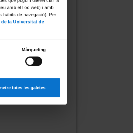
ues que puguin diferenciar la
Humanitats
tueu amb el lloc web) i amb
Places disponibles
es hàbits de navegació). Per
Objectius de
 de la Universitat de
Desenvolupament
Sostenible:
4. Educació de qualitat
Màrqueting
16. Pau, justícia i institucions
sòlides
etre totes les galetes