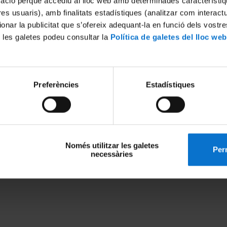
mació perquè accediu al lloc web amb determinades característiq
Nombre de treballs de recerca que es poden atendre:
tres usuaris), amb finalitats estadístiques (analitzar com interac
1
ionar la publicitat que s’ofereix adequant-la en funció dels vostr
 les galetes podeu consultar la
Política de galetes del lloc web
Preferències
Estadístiques
Només utilitzar les galetes
Perm
necessàries