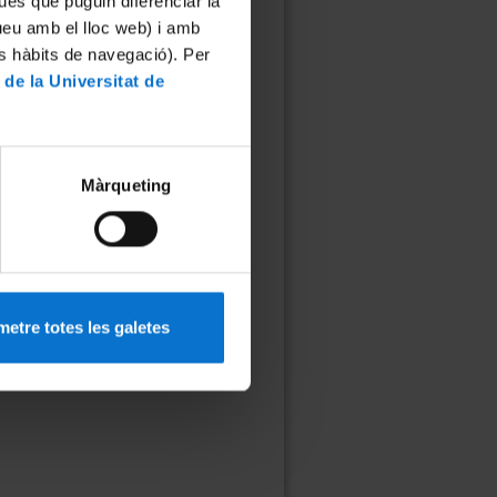
ues que puguin diferenciar la
Categorització:
tueu amb el lloc web) i amb
Àmbit:
es hàbits de navegació). Per
Humanitats
 de la Universitat de
Places disponibles
Objectius de
Desenvolupament
Sostenible:
Màrqueting
4. Educació de qualitat
etre totes les galetes