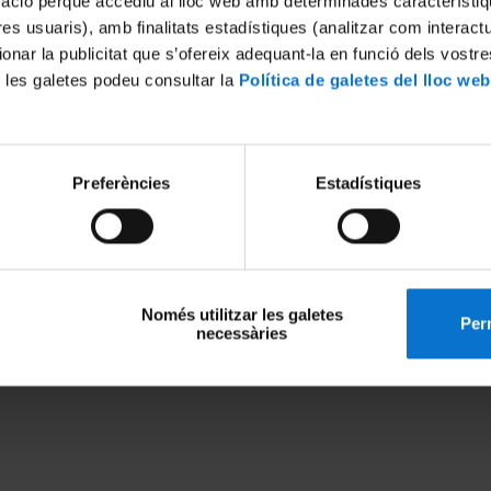
mació perquè accediu al lloc web amb determinades característiq
Nombre de treballs de recerca que es poden atendre:
tres usuaris), amb finalitats estadístiques (analitzar com interac
1
ionar la publicitat que s’ofereix adequant-la en funció dels vostr
 les galetes podeu consultar la
Política de galetes del lloc web
Preferències
Estadístiques
Només utilitzar les galetes
Perm
necessàries