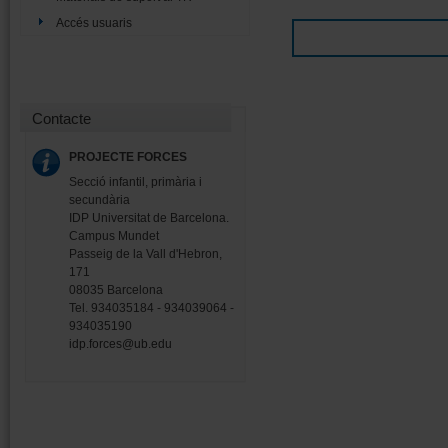
Accés usuaris
Contacte
PROJECTE FORCES
Secció infantil, primària i
secundària
IDP Universitat de Barcelona.
Campus Mundet
Passeig de la Vall d'Hebron,
171
08035 Barcelona
Tel. 934035184 - 934039064 -
934035190
idp.forces@ub.edu