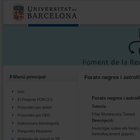
Menú principal
Forats negres i astrofí
Inici
Forats negres i astrof
El Projecte FORCES
Tutor/a:
Propostes per àmbit
Pilar Montraveta Torrent
Propostes per ODS
Descripció:
Instruccions benvinguda
Investigar sobre els forats
Preguntes freqüents
l'entrellaçament quàntic.
Materials de suport al TR