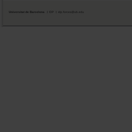
Universitat de Barcelona
IDP
idp.forces@ub.edu