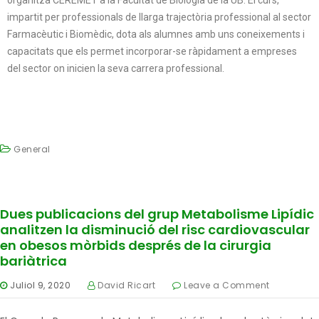
organitza CEREMET a la Facultat de Biologia de la UB. El curs,
impartit per professionals de llarga trajectòria professional al sector
Farmacèutic i Biomèdic, dota als alumnes amb uns coneixements i
capacitats que els permet incorporar-se ràpidament a empreses
del sector on inicien la seva carrera professional.
General
Dues publicacions del grup Metabolisme Lipídic
analitzen la disminució del risc cardiovascular
en obesos mòrbids després de la cirurgia
bariàtrica
Juliol 9, 2020
David Ricart
Leave a Comment