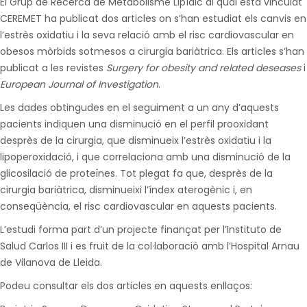
El Grup de Recerca de Metabolisme Lipídic al qual està vinculat
CEREMET ha publicat dos articles on s’han estudiat els canvis en
l’estrès oxidatiu i la seva relació amb el risc cardiovascular en
obesos mòrbids sotmesos a cirurgia bariàtrica. Els articles s’han
publicat a les revistes
Surgery for obesity and related deseases
i
European Journal of Investigation
.
Les dades obtingudes en el seguiment a un any d’aquests
pacients indiquen una disminució en el perfil prooxidant
desprès de la cirurgia, que disminueix l’estrès oxidatiu i la
lipoperoxidació, i que correlaciona amb una disminució de la
glicosilació de proteïnes. Tot plegat fa que, desprès de la
cirurgia bariàtrica, disminueixi l’índex aterogènic i, en
conseqüència, el risc cardiovascular en aquests pacients.
L’estudi forma part d’un projecte finançat per l’Instituto de
Salud Carlos III i es fruit de la col·laboració amb l’Hospital Arnau
de Vilanova de Lleida.
Podeu consultar els dos articles en aquests enllaços: