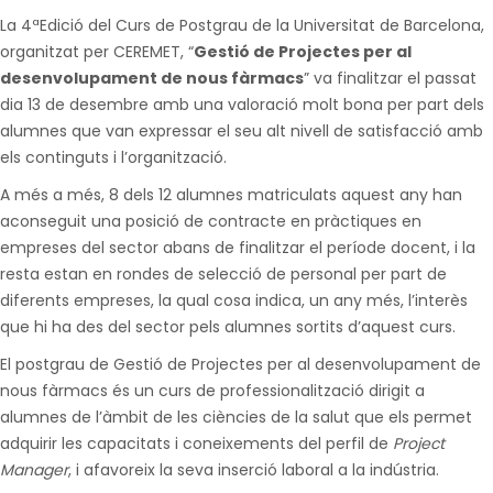
La 4ªEdició del Curs de Postgrau de la Universitat de Barcelona,
organitzat per CEREMET, “
Gestió de Projectes per al
desenvolupament de nous fàrmacs
” va finalitzar el passat
dia 13 de desembre amb una valoració molt bona per part dels
alumnes que van expressar el seu alt nivell de satisfacció amb
els continguts i l’organització.
A més a més, 8 dels 12 alumnes matriculats aquest any han
aconseguit una posició de contracte en pràctiques en
empreses del sector abans de finalitzar el període docent, i la
resta estan en rondes de selecció de personal per part de
diferents empreses, la qual cosa indica, un any més, l’interès
que hi ha des del sector pels alumnes sortits d’aquest curs.
El postgrau de Gestió de Projectes per al desenvolupament de
nous fàrmacs és un curs de professionalització dirigit a
alumnes de l’àmbit de les ciències de la salut que els permet
adquirir les capacitats i coneixements del perfil de
Project
Manager
, i afavoreix la seva inserció laboral a la indústria.