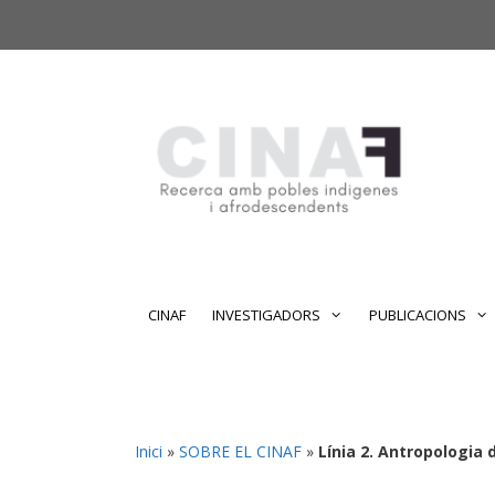
Vés
Vés
al
al
contingut
contingut
CINAF
INVESTIGADORS
PUBLICACIONS
Inici
»
SOBRE EL CINAF
»
Línia 2. Antropologia 