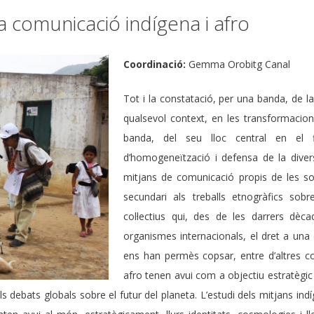
la comunicació indígena i afro
Coordinació:
Gemma Orobitg Canal
Tot i la constatació, per una banda, de l
qualsevol context, en les transformacions 
banda, del seu lloc central en el fl
d’homogeneïtzació i defensa de la diversit
mitjans de comunicació propis de les soc
secundari als treballs etnogràfics so
col·lectius qui, des de les darrers dèc
organismes internacionals, el dret a una
ens han permès copsar, entre d’altres c
afro tenen avui com a objectiu estratègic do
ls debats globals sobre el futur del planeta. L’estudi dels mitjans in