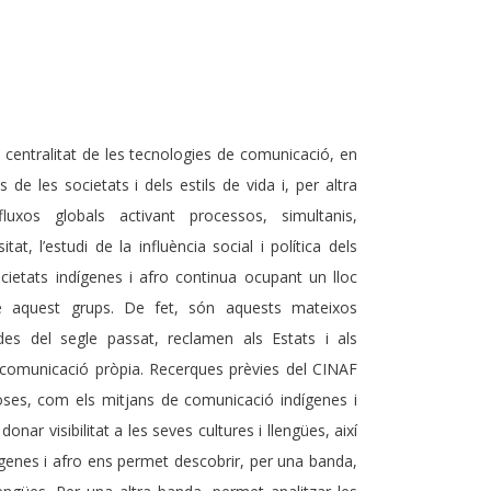
a centralitat de les tecnologies de comunicació, en
de les societats i dels estils de vida i, per altra
uxos globals activant processos, simultanis,
at, l’estudi de la influència social i política dels
ietats indígenes i afro continua ocupant un lloc
bre aquest grups. De fet, són aquests mateixos
ades del segle passat, reclamen als Estats i als
 comunicació pròpia. Recerques prèvies del CINAF
oses, com els mitjans de comunicació indígenes i
nar visibilitat a les seves cultures i llengües, així
dígenes i afro ens permet descobrir, per una banda,