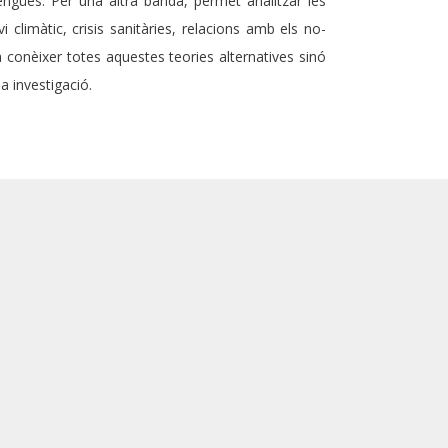
engües. Per una altra banda, permet analitzar les
 climàtic, crisis sanitàries, relacions amb els no-
 conèixer totes aquestes teories alternatives sinó
a investigació.