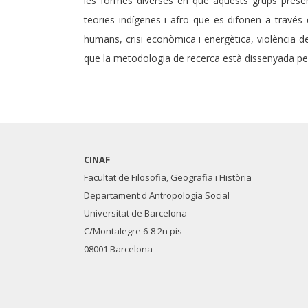
les formes diverses en què aquests grups present
teories indígenes i afro que es difonen a través d
humans, crisi econòmica i energètica, violència d
que la metodologia de recerca està dissenyada per c
CINAF
Facultat de Filosofia, Geografia i Història
Departament d'Antropologia Social
Universitat de Barcelona
C/Montalegre 6-8 2n pis
08001 Barcelona