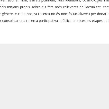
en avui al món, estratègicament, llurs identitats, cosmologies i ll
els mitjans propis sobre els fets més rellevants de l’actualitat: canvi
e gènere, etc. La nostra recerca no és només un altaveu per donar a
onsolidar una recerca participativa i pública en totes les etapes de l