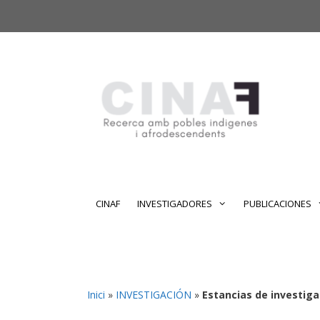
Saltar
Saltar
al
al
contenido
contenido
CINAF
INVESTIGADORES
PUBLICACIONES
Inici
»
INVESTIGACIÓN
»
Estancias de investiga