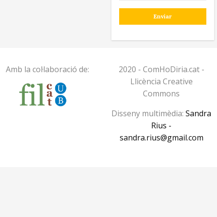
Amb la col·laboració de:
2020 - ComHoDiria.cat -
Llicència Creative
Commons
Disseny multimèdia:
Sandra
Rius -
sandra.rius@gmail.com