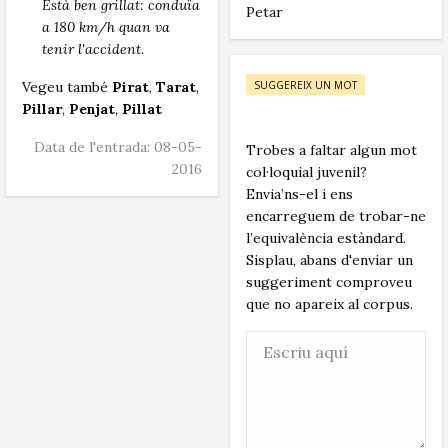
Està ben grillat: conduïa
Petar
a 180 km/h quan va
tenir l'accident.
SUGGEREIX UN MOT
Vegeu també
Pirat
,
Tarat
,
Pillar
,
Penjat
,
Pillat
Data de l'entrada: 08-05-
Trobes a faltar algun mot
2016
col·loquial juvenil?
Envia’ns-el i ens
encarreguem de trobar-ne
l’equivalència estàndard.
Sisplau, abans d'enviar un
suggeriment comproveu
que no apareix al corpus.