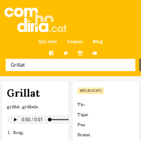
Qui som
Corpus
Blog
Grillat
MÉS BUSCATS
Tio
grillat, grillada
Tajar
Pua
Boig.
Semat