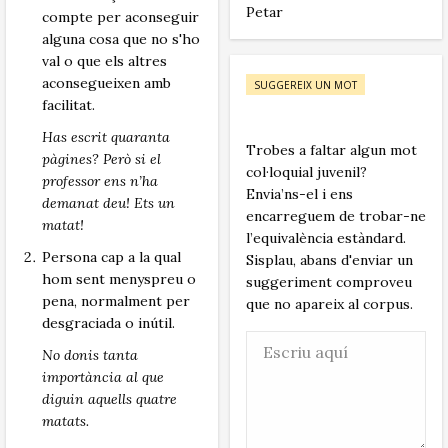
Petar
compte per aconseguir
alguna cosa que no s'ho
val o que els altres
aconsegueixen amb
SUGGEREIX UN MOT
facilitat.
Has escrit quaranta
Trobes a faltar algun mot
pàgines? Però si el
col·loquial juvenil?
professor ens n’ha
Envia’ns-el i ens
demanat deu! Ets un
encarreguem de trobar-ne
matat!
l’equivalència estàndard.
Persona cap a la qual
Sisplau, abans d'enviar un
hom sent menyspreu o
suggeriment comproveu
pena, normalment per
que no apareix al corpus.
desgraciada o inútil.
No donis tanta
importància al que
diguin aquells quatre
matats.