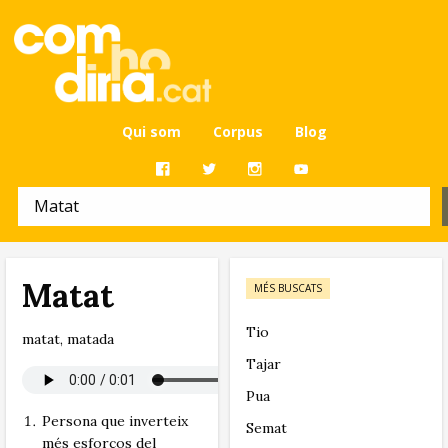
Qui som
Corpus
Blog
Matat
MÉS BUSCATS
Tio
matat, matada
Tajar
Pua
Persona que inverteix
Semat
més esforços del