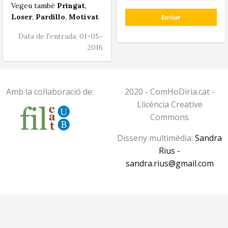
Vegeu també
Pringat
,
Loser
,
Pardillo
,
Motivat
Data de l'entrada: 01-05-
2016
Amb la col·laboració de:
2020 - ComHoDiria.cat -
Llicència Creative
Commons
Disseny multimèdia:
Sandra
Rius -
sandra.rius@gmail.com