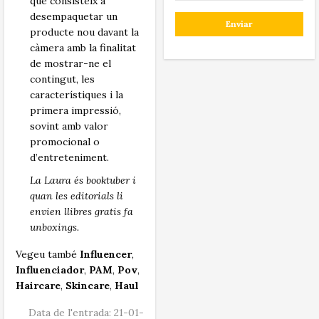
que consisteix a
desempaquetar un
producte nou davant la
càmera amb la finalitat
de mostrar-ne el
contingut, les
característiques i la
primera impressió,
sovint amb valor
promocional o
d’entreteniment.
La Laura és booktuber i
quan les editorials li
envien llibres gratis fa
unboxings.
Vegeu també
Influencer
,
Influenciador
,
PAM
,
Pov
,
Haircare
,
Skincare
,
Haul
Data de l'entrada: 21-01-