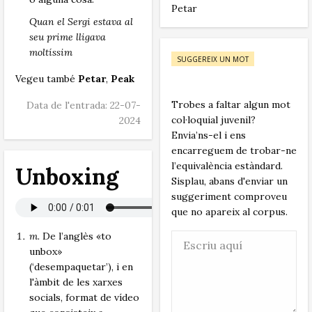
Petar
Quan el Sergi estava al
seu prime lligava
moltíssim
SUGGEREIX UN MOT
Vegeu també
Petar
,
Peak
Trobes a faltar algun mot
Data de l'entrada: 22-07-
col·loquial juvenil?
2024
Envia’ns-el i ens
encarreguem de trobar-ne
l’equivalència estàndard.
Unboxing
Sisplau, abans d'enviar un
suggeriment comproveu
que no apareix al corpus.
m.
De l’anglès «to
unbox»
(‘desempaquetar’), i en
l'àmbit de les xarxes
socials, format de vídeo