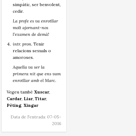
simpàtic, ser benvolent,
cedir.
La profe es va enrotllar
molt ajornant-nos
l'examen de demà!
intr. pron.
Tenir
relacions sexuals o
amoroses.
Aquella va ser la
primera nit que ens vam
enrotllar amb el Marc.
Vegeu també
Xuscar
,
Cardar
,
Liar
,
Titar
,
Pèting
,
Xingar
Data de l'entrada: 07-05-
2016