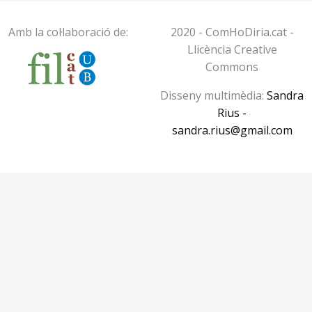
Amb la col·laboració de:
2020 - ComHoDiria.cat -
Llicència Creative
Commons
Disseny multimèdia:
Sandra
Rius -
sandra.rius@gmail.com