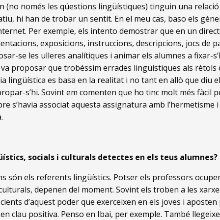
 (no només les qüestions lingüístiques) tinguin una relació d
atiu, hi han de trobar un sentit. En el meu cas, baso els gène
ternet. Per exemple, els intento demostrar que en un direct
tacions, exposicions, instruccions, descripcions, jocs de p
sar-se les ulleres analítiques i animar els alumnes a fixar-s
s va proposar que trobéssim errades lingüístiques als rètols
a lingüística es basa en la realitat i no tant en allò que diu 
ropar-s’hi. Sovint em comenten que ho tinc molt més fàcil 
re s’havia associat aquesta assignatura amb l’hermetisme i l’
.
stics, socials i culturals detectes en els teus alumnes?
uins són els referents lingüístics. Potser els professors ocu
i culturals, depenen del moment. Sovint els troben a les xarx
cients d’aquest poder que exerceixen en els joves i aposten
n clau positiva. Penso en Ibai, per exemple. També llegeixe