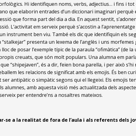
orfològics. Hi identifiquen noms, verbs, adjectius… i fins i to
ano que elaborin entrades d’un diccionari imaginari perquè 
essió que forma part del dia a dia. En aquest sentit, s’adonen 
sió. L’activitat em serveix perquè s’acostin a l’aprenentatg
un instrument ben viu. També els dic que identifiquin els se
m “stalkejar” presenta un lexema de l’anglès i uns morfemes g
lloc de posar l’exemple típic de la paraula “ofimàtica” (de la u
opis creuats, que són molt populars. Una alumna em parla
el, que “shipejaven”, és a dir, feien bona parella, i per això s’h
ballem les relacions de significat amb els emojis. És ben cur
pot ser antipàtic o simpàtic segons qui el llegeixi. Els emojis 
dels alumnes, amb aquesta visió més actualitzada dels aspectes 
 serveix per entendre’ns a nosaltres mateixos.
se a la realitat de fora de l’aula i als referents dels jo