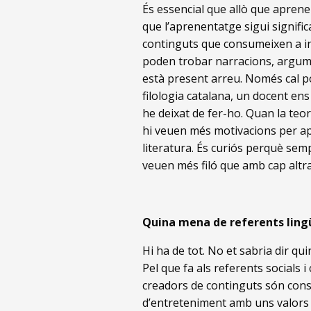
És essencial que allò que aprenen
que l’aprenentatge sigui signific
continguts que consumeixen a in
poden trobar narracions, argumen
està present arreu. Només cal po
filologia catalana, un docent en
he deixat de fer-ho. Quan la teori
hi veuen més motivacions per ap
literatura. És curiós perquè semp
veuen més filó que amb cap altra
Quina mena de referents lingüí
Hi ha de tot. No et sabria dir q
Pel que fa als referents socials 
creadors de continguts són cons
d’entreteniment amb uns valors e