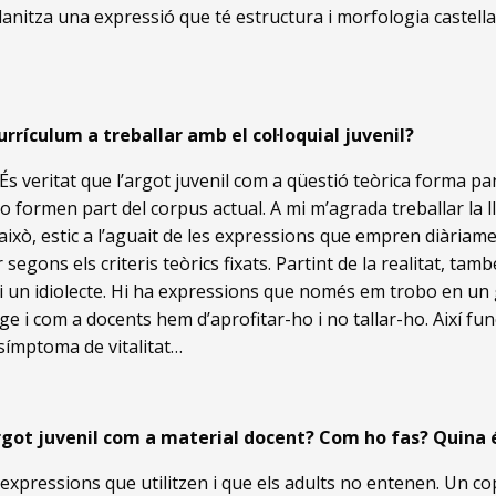
anitza una expressió que té estructura i morfologia castell
urrículum a treballar amb el col·loquial juvenil?
És veritat que l’argot juvenil com a qüestió teòrica forma par
formen part del corpus actual. A mi m’agrada treballar la ll
ixò, estic a l’aguait de les expressions que empren diàriam
 segons els criteris teòrics fixats. Partint de la realitat, ta
e i un idiolecte. Hi ha expressions que només em trobo en un 
 i com a docents hem d’aprofitar-ho i no tallar-ho. Així fun
símptoma de vitalitat…
’argot juvenil com a material docent? Com ho fas? Quina 
’expressions que utilitzen i que els adults no entenen. Un co