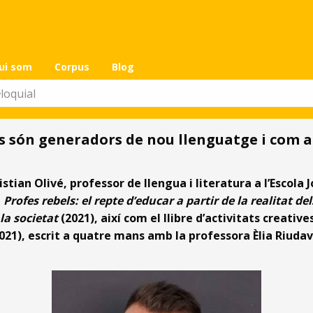
ui som
Corpus
Blog
ves són generadors de nou llenguatge i com
stian Olivé, professor de llengua i literatura a l’Escola J
m
Profes rebels: el repte d’educar a partir de la realitat de
 la societat
(2021), així com el llibre d’activitats creative
2021), escrit a quatre mans amb la professora Èlia Riuda