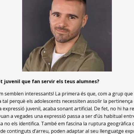
t juvenil que fan servir els teus alumnes?
 semblen interessants! La primera és que, com a grup que 
a tal perquè els adolescents necessiten assolir la pertinença
 expressió juvenil, acaba sonant artificial. De fet, no hi ha 
Quan a vegades una expressió passa a ser d’ús habitual entre
ja no els identifica. També em fascina la ruptura geogràfica d
de continguts d’arreu, poden adaptar al seu llenguatge expr