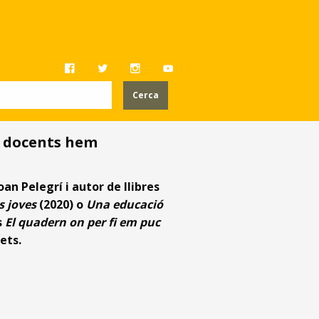
 a docents hem
oan Pelegrí i autor de llibres
ls joves
(2020) o
Una educació
s
El quadern on per fi em puc
vets.