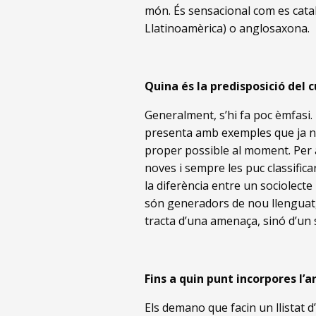
món. És sensacional com es catal
Llatinoamèrica) o anglosaxona.
Quina és la predisposició del c
Generalment, s’hi fa poc èmfasi. 
presenta amb exemples que ja no 
proper possible al moment. Per a
noves i sempre les puc classificar
la diferència entre un sociolect
són generadors de nou llenguatge
tracta d’una amenaça, sinó d’un 
Fins a quin punt incorpores l
Els demano que facin un llistat d