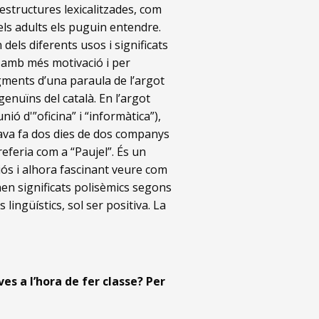
t estructures lexicalitzades, com
els adults els puguin entendre.
dels diferents usos i significats
e amb més motivació i per
gments d’una paraula de l’argot
enuïns del català. En l’argot
nió d'”oficina” i “informàtica”),
va fa dos dies de dos companys
i referia com a “Paujel”. És un
iós i alhora fascinant veure com
tenen significats polisèmics segons
lingüístics, sol ser positiva. La
ves a l’hora de fer classe? Per