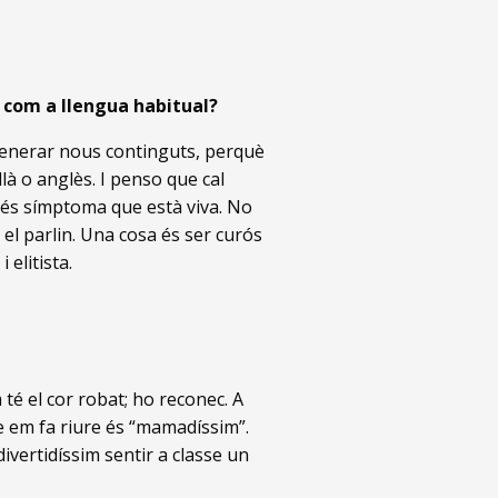
n com a llengua habitual?
r generar nous continguts, perquè
là o anglès. I penso que cal
 és símptoma que està viva. No
 el parlin. Una cosa és ser curós
 elitista.
 té el cor robat; ho reconec. A
ue em fa riure és “mamadíssim”.
divertidíssim sentir a classe un