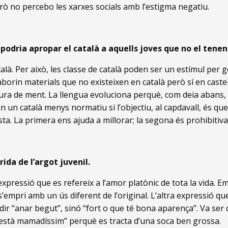
rò no percebo les xarxes socials amb l’estigma negatiu.
podria apropar el català a aquells joves que no el tene
talà. Per això, les classe de català poden ser un estímul pe
orin materials que no existeixen en català però sí en castel
tura de ment. La llengua evoluciona perquè, com deia abans,
n un català menys normatiu si l’objectiu, al capdavall, és que
ta. La primera ens ajuda a millorar; la segona és prohibitiva i
ida de l’argot juvenil.
expressió que es refereix a l’amor platònic de tota la vida. Em
s’empri amb un ús diferent de l’original. L’altra expressió q
l dir “anar begut”, sinó “fort o que té bona aparença”. Va ser 
a està mamadíssim” perquè es tracta d’una soca ben grossa.