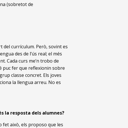
ana (sobretot de
t del currículum. Però, sovint es
engua des de l’ús real; el més
ent. Cada curs me’n trobo de
mbé puc fer que reflexionin sobre
grup classe concret. Els joves
ciona la llengua arreu. No es
és la resposta dels alumnes?
p fet això, els proposo que les