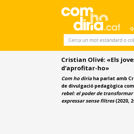
Q
Cristian Olivé: «Els jo
d’aprofitar-ho»
Com ho diria
ha parlat amb Cri
de divulgació pedagògica co
rebel: el poder de transformar
expressar sense filtres
(2020, 
..