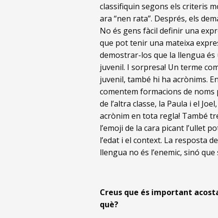
classifiquin segons els criteris m
ara “nen rata”. Després, els dem
No és gens fàcil definir una expr
que pot tenir una mateixa expres
demostrar-los que la llengua és 
juvenil. I sorpresa! Un terme co
juvenil, també hi ha acrònims. En 
comentem formacions de noms pr
de l’altra classe, la Paula i el Jo
acrònim en tota regla! També tre
l’emoji de la cara picant l’ullet 
l’edat i el context. La resposta 
llengua no és l’enemic, sinó que
Creus que és important acostar-
què?