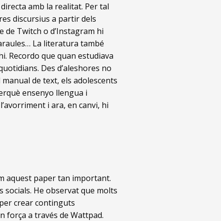
irecta amb la realitat. Per tal
res discursius a partir dels
e de Twitch o d’Instagram hi
araules… La literatura també
’hi. Recordo que quan estudiava
 quotidians. Des d’aleshores no
el manual de text, els adolescents
perquè ensenyo llengua i
avorriment i ara, en canvi, hi
pem aquest paper tan important.
es socials. He observat que molts
 per crear continguts
n força a través de Wattpad.