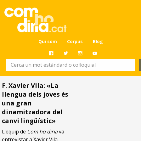
Qui som
Corpus
Blog
F. Xavier Vila: «La
llengua dels joves és
una gran
dinamitzadora del
canvi lingüístic»
L’equip de
Com ho diria
va
entrevistar a Xavier Vila,