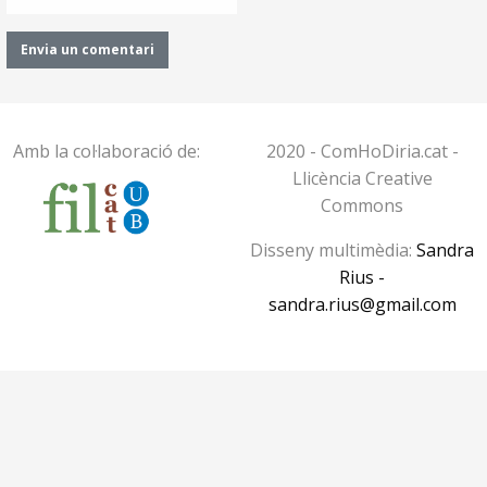
Amb la col·laboració de:
2020 - ComHoDiria.cat -
Llicència Creative
Commons
Disseny multimèdia:
Sandra
Rius -
sandra.rius@gmail.com