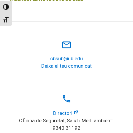
Toggle High Contrast
Toggle Font size
mail_outline
cbsub@ub.edu
Deixa el teu comunicat
local_phone
Directori
Oficina de Seguretat, Salut i Medi ambient: 
9340 31192