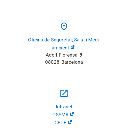
place
Oficina de Seguretat, Salut i Medi 
ambient
Adolf Florensa, 8
08028, Barcelona
open_in_new
Intranet
OSSMA
CBUB