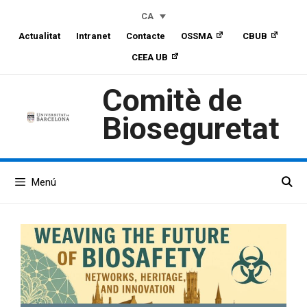
Skip
Skip
Vés
CA
to
to
al
Actualitat
Intranet
Contacte
OSSMA
CBUB
Content
navigation
contingut
CEEA UB
Comitè de
Bioseguretat
Menú