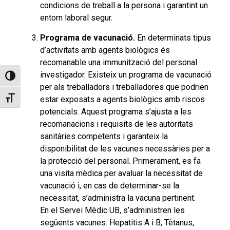
condicions de treball a la persona i garantint un
entorn laboral segur.
Programa de vacunació.
En determinats tipus
d’activitats amb agents biològics és
recomanable una immunització del personal
investigador. Existeix un programa de vacunació
Toggle High Contrast
per als treballadors i treballadores que podrien
estar exposats a agents biològics amb riscos
Toggle Font size
potencials. Aquest programa s’ajusta a les
recomanacions i requisits de les autoritats
sanitàries competents i garanteix la
disponibilitat de les vacunes necessàries per a
la protecció del personal. Primerament, es fa
una visita mèdica per avaluar la necessitat de
vacunació i, en cas de determinar-se la
necessitat, s’administra la vacuna pertinent.
En el Servei Mèdic UB, s’administren les
següents vacunes: Hepatitis A i B, Tètanus,