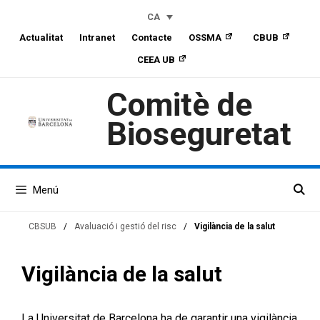
Skip
Skip
Vés
CA
to
to
al
Actualitat
Intranet
Contacte
OSSMA
CBUB
Content
navigation
contingut
CEEA UB
Comitè de
Bioseguretat
Menú
CBSUB
/
Avaluació i gestió del risc
/
Vigilància de la salut
Vigilància de la salut
La Universitat de Barcelona ha de garantir una vigilància