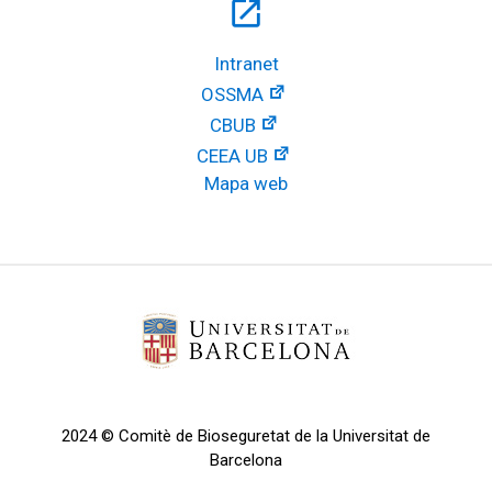
open_in_new
Intranet
OSSMA
CBUB
CEEA UB
Mapa web
2024 © Comitè de Bioseguretat de la Universitat de
Barcelona