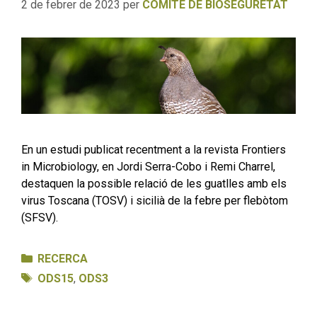
2 de febrer de 2023
per
COMITÈ DE BIOSEGURETAT
En un estudi publicat recentment a la revista Frontiers
in Microbiology, en Jordi Serra-Cobo i Remi Charrel,
destaquen la possible relació de les guatlles amb els
virus Toscana (TOSV) i sicilià de la febre per flebòtom
(SFSV).
Categories
RECERCA
Etiquetes
ODS15
,
ODS3