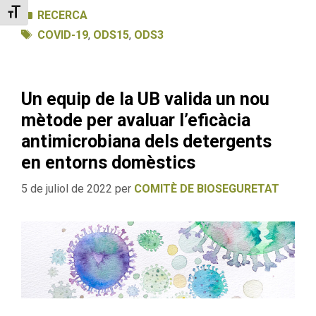
Categories
Toggle Font size
RECERCA
Etiquetes
COVID-19
,
ODS15
,
ODS3
Un equip de la UB valida un nou
mètode per avaluar l’eficàcia
antimicrobiana dels detergents
en entorns domèstics
5 de juliol de 2022
per
COMITÈ DE BIOSEGURETAT