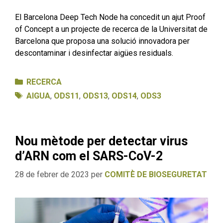
El Barcelona Deep Tech Node ha concedit un ajut Proof
of Concept a un projecte de recerca de la Universitat de
Barcelona que proposa una solució innovadora per
descontaminar i desinfectar aigües residuals.
Categories
RECERCA
Etiquetes
AIGUA
,
ODS11
,
ODS13
,
ODS14
,
ODS3
Nou mètode per detectar virus
d’ARN com el SARS-CoV-2
28 de febrer de 2023
per
COMITÈ DE BIOSEGURETAT