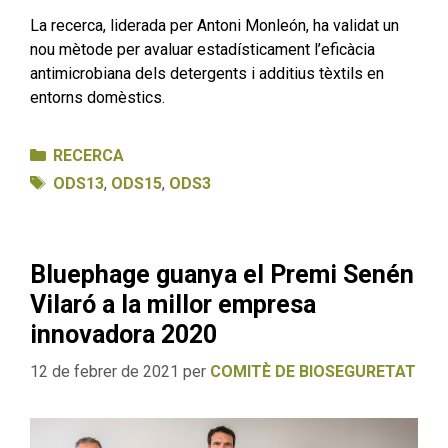
La recerca, liderada per Antoni Monleón, ha validat un
nou mètode per avaluar estadísticament l’eficàcia
antimicrobiana dels detergents i additius tèxtils en
entorns domèstics.
Categories
RECERCA
Etiquetes
ODS13
,
ODS15
,
ODS3
Bluephage guanya el Premi Senén
Vilaró a la millor empresa
innovadora 2020
12 de febrer de 2021
per
COMITÈ DE BIOSEGURETAT