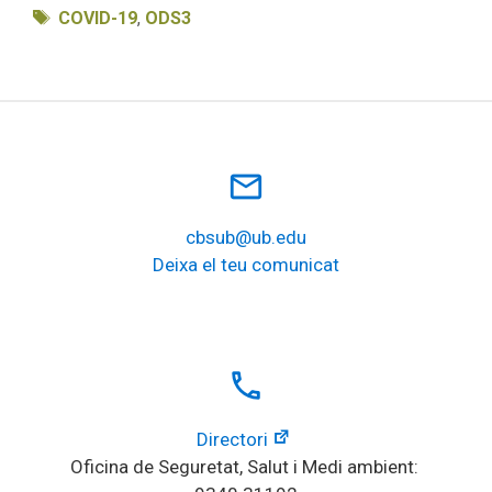
Etiquetes
COVID-19
,
ODS3
mail_outline
cbsub@ub.edu
Deixa el teu comunicat
local_phone
Directori
Oficina de Seguretat, Salut i Medi ambient: 