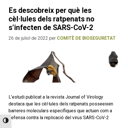
Es descobreix per què les
cèl·lules dels ratpenats no
s’infecten de SARS-CoV-2
26 de juliol de 2022
per
COMITÈ DE BIOSEGURETAT
L’estudi publicat a la revista Journal of Virology
destaca que les cèl·lules dels ratpenats posseeixen
barreres moleculars específiques que actuen com a
defensa contra la replicació del virus SARS-CoV-2
Toggle High Contrast