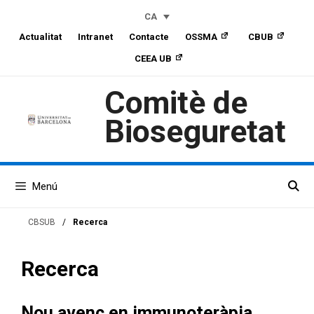
Skip
Skip
Vés
CA
to
to
al
Actualitat
Intranet
Contacte
OSSMA
CBUB
Content
navigation
contingut
CEEA UB
Comitè de
Bioseguretat
Menú
CBSUB
/
Recerca
Recerca
Nou avenç en immunoteràpia