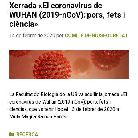
Xerrada «El coronavirus de
WUHAN (2019-nCoV): pors, fets i
ciència»
14 de febrer de 2020
per
COMITÈ DE BIOSEGURETAT
La Facultat de Biologia de la UB va acollir la jornada «El
coronavirus de Wuhan (2019-nCoV): pors, fets i
ciència», que va tenir lloc el 13 de febrer de 2020 a
l’Aula Magna Ramon Parés.
Categories
RECERCA