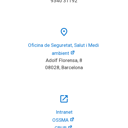
9340 31192
place
Oficina de Seguretat, Salut i Medi 
ambient
Adolf Florensa, 8
08028, Barcelona
open_in_new
Intranet
OSSMA