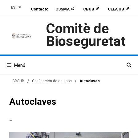
Saltar
Saltar
Saltar
ES
Contacto
OSSMA
CBUB
CEEA UB
al
a
al
contenido
la
contenido
Comitè de
navegación
Bioseguretat
Menú
CBSUB
/
Calificación de equipos
/
Autoclaves
Autoclaves
–