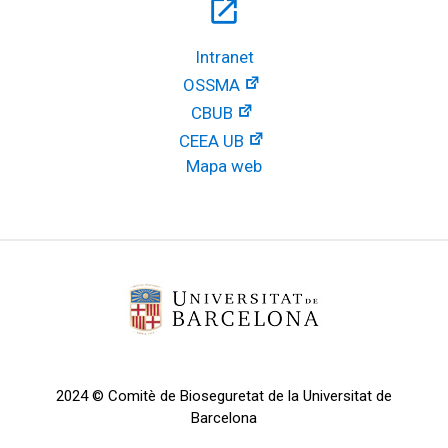
open_in_new
Intranet
OSSMA
CBUB
CEEA UB
Mapa web
2024 © Comitè de Bioseguretat de la Universitat de
Barcelona