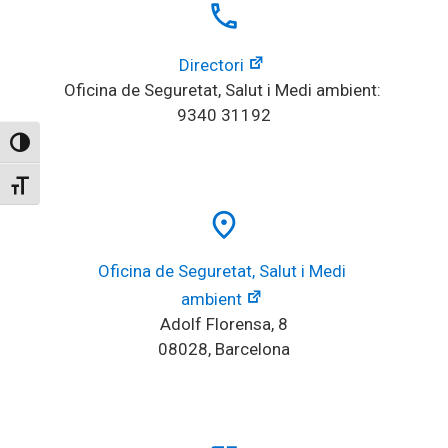
local_phone
Directori
Oficina de Seguretat, Salut i Medi ambient: 
9340 31192
Alternar alto contraste
Alternar tamaño de letra
place
Oficina de Seguretat, Salut i Medi 
ambient
Adolf Florensa, 8
08028, Barcelona