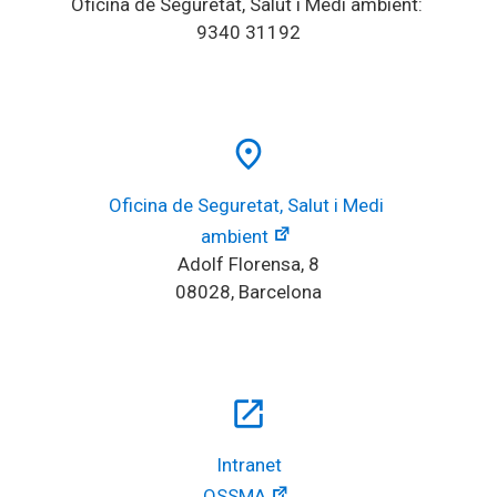
Oficina de Seguretat, Salut i Medi ambient: 
9340 31192
place
Oficina de Seguretat, Salut i Medi 
ambient
Adolf Florensa, 8
08028, Barcelona
open_in_new
Intranet
OSSMA