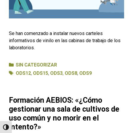
Se han comenzado a instalar nuevos carteles
informativos de vinilo en las cabinas de trabajo de los
laboratorios.
Categorías
SIN CATEGORIZAR
Etiquetas
ODS12
,
ODS15
,
ODS3
,
ODS8
,
ODS9
Formación AEBIOS: «¿Cómo
gestionar una sala de cultivos de
uso común y no morir en el
intento?»
Alternar alto contraste