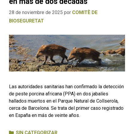
en más de dos décadas
28 de noviembre de 2025
por
COMITÈ DE
BIOSEGURETAT
Las autoridades sanitarias han confirmado la detección
de peste porcina africana (PPA) en dos jabalíes
hallados muertos en el Parque Natural de Collserola,
cerca de Barcelona. Se trata del primer caso registrado
en España en más de veinte años.
Categorías
SIN CATEGORIZAR