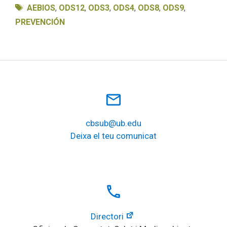
Etiquetas
AEBIOS
,
ODS12
,
ODS3
,
ODS4
,
ODS8
,
ODS9
,
PREVENCIÓN
mail_outline
cbsub@ub.edu
Deixa el teu comunicat
local_phone
Directori