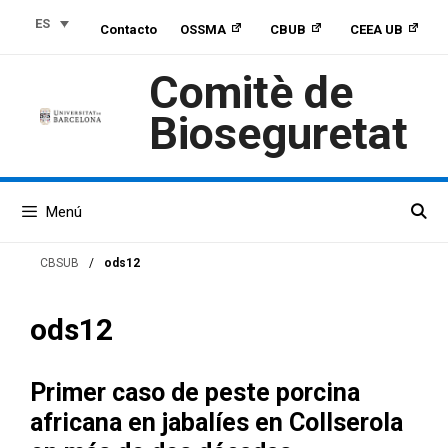
Saltar
Saltar
Saltar
ES
Contacto
OSSMA
CBUB
CEEA UB
al
a
al
contenido
la
contenido
Comitè de
navegación
Bioseguretat
Menú
CBSUB
/
ods12
ods12
Primer caso de peste porcina
africana en jabalíes en Collserola