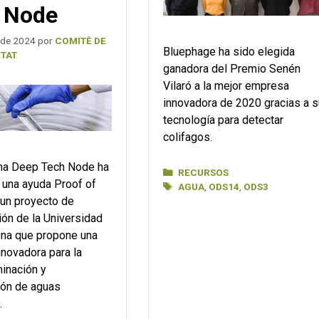
 Node
 de 2024
por
COMITÈ DE
Bluephage ha sido elegida
TAT
ganadora del Premio Senén
Vilaró a la mejor empresa
innovadora de 2020 gracias a s
tecnología para detectar
colifagos.
ona Deep Tech Node ha
Categorías
RECURSOS
 una ayuda Proof of
Etiquetas
AGUA
,
ODS14
,
ODS3
 un proyecto de
ión de la Universidad
ona que propone una
nnovadora para la
inación y
ión de aguas
.