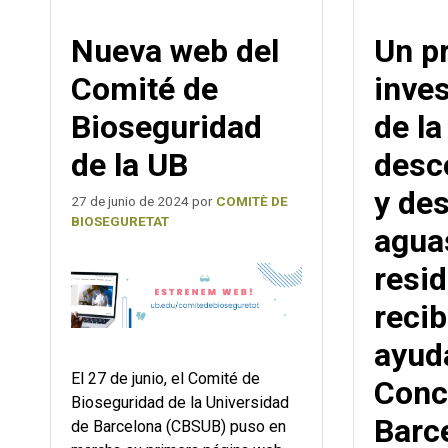
Nueva web del
Un p
Comité de
inve
Bioseguridad
de la
de la UB
desc
y des
27 de junio de 2024
por
COMITÈ DE
BIOSEGURETAT
agua
resi
reci
ayud
El 27 de junio, el Comité de
Conc
Bioseguridad de la Universidad
Barc
de Barcelona (CBSUB) puso en