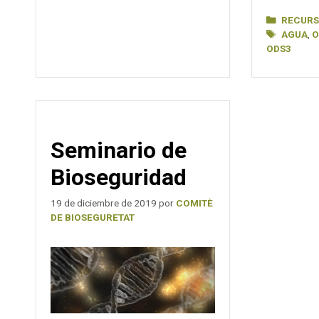
Categorí
RECUR
Etiqueta
AGUA
,
O
ODS3
Seminario de
Bioseguridad
19 de diciembre de 2019
por
COMITÈ
DE BIOSEGURETAT