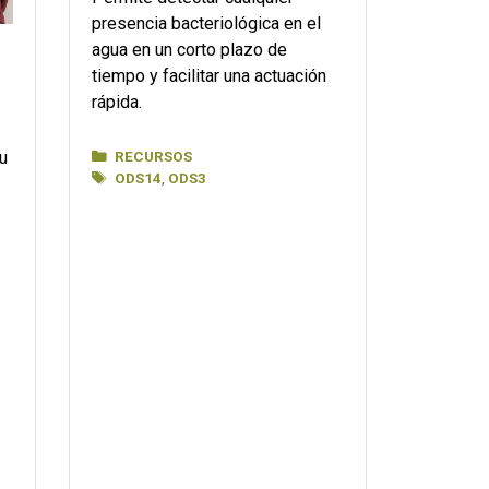
presencia bacteriológica en el
agua en un corto plazo de
tiempo y facilitar una actuación
rápida.
Categorías
RECURSOS
u
Etiquetas
ODS14
,
ODS3