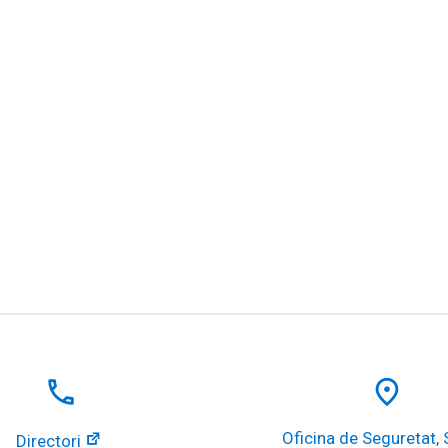
local_phone
place
Oficina de Seguretat, Sa
Directori