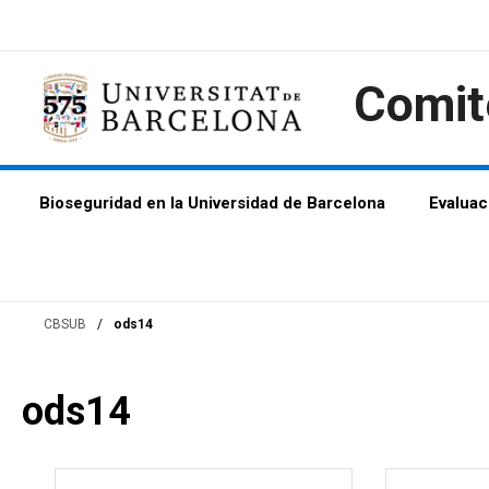
Saltar
Saltar
Saltar
al
a
al
contenido
la
contenido
Comit
navegación
Bioseguridad en la Universidad de Barcelona
Evaluac
CBSUB
/
ods14
ods14