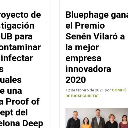
royecto de
Bluephage gan
stigación
el Premio
 UB para
Senén Vilaró a
ontaminar
la mejor
infectar
empresa
s
innovadora
duales
2020
be una
12 de febrero de 2021
por
COMITÈ
DE BIOSEGURETAT
a Proof of
ept del
elona Deep