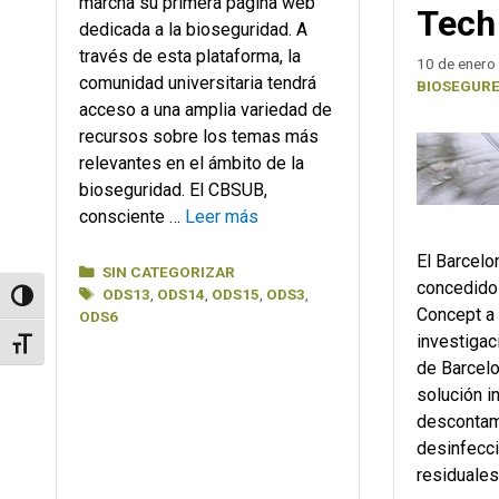
marcha su primera página web
Tech
dedicada a la bioseguridad. A
través de esta plataforma, la
10 de enero
comunidad universitaria tendrá
BIOSEGURE
acceso a una amplia variedad de
recursos sobre los temas más
relevantes en el ámbito de la
bioseguridad. El CBSUB,
consciente …
Leer más
El Barcel
Categorías
SIN CATEGORIZAR
concedido
Etiquetas
ODS13
,
ODS14
,
ODS15
,
ODS3
,
Alternar alto contraste
Concept a
ODS6
investigac
Alternar tamaño de letra
de Barcel
solución i
descontam
desinfecc
residuales