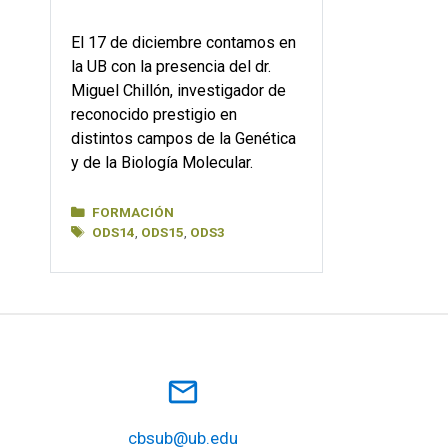
El 17 de diciembre contamos en
la UB con la presencia del dr.
Miguel Chillón, investigador de
reconocido prestigio en
distintos campos de la Genética
y de la Biología Molecular.
Categorías
FORMACIÓN
Etiquetas
ODS14
,
ODS15
,
ODS3
mail_outline
cbsub@ub.edu