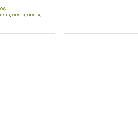
as
SOS
s
DS11
,
ODS13
,
ODS14
,