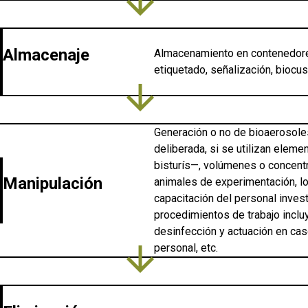
arrow_downward
Almacenaje
Almacenamiento en contenedore
etiquetado, señalización, biocust
arrow_downward
Generación o no de bioaerosoles
deliberada, si se utilizan elem
bisturís—, volúmenes o concentr
Manipulación
animales de experimentación, l
capacitación del personal invest
procedimientos de trabajo incl
desinfección y actuación en cas
arrow_downward
personal, etc.