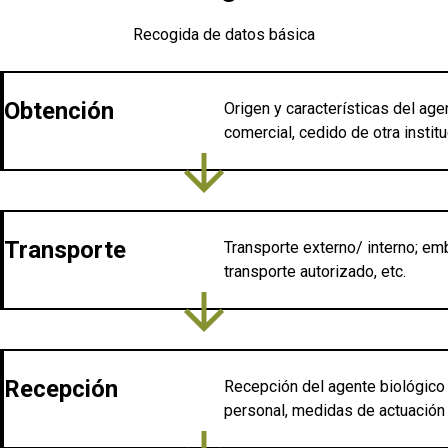
Recogida de datos básica
Obtención
Origen y características del agen
comercial, cedido de otra institu
arrow_downward
Transporte
Transporte externo/ interno; em
transporte autorizado, etc.
arrow_downward
Recepción
Recepción del agente biológico e
personal, medidas de actuació