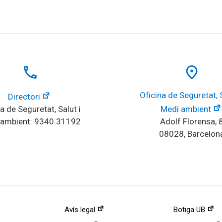
local_phone
place
Oficina de Seguretat, Sa
Directori
a de Seguretat, Salut i 
Medi ambient
 ambient: 9340 31192
Adolf Florensa, 
08028, Barcelon
Avís legal
Botiga UB