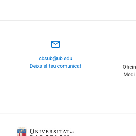
mail_outline
cbsub@ub.edu
Deixa el teu comunicat
Oficin
Medi