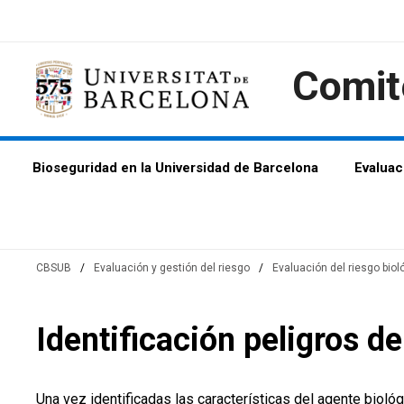
Saltar
Saltar
Saltar
al
a
al
contenido
la
contenido
Comit
navegación
Bioseguridad en la Universidad de Barcelona
Evaluac
CBSUB
/
Evaluación y gestión del riesgo
/
Evaluación del riesgo biol
Identificación peligros de
Una vez identificadas las características del agente biológ