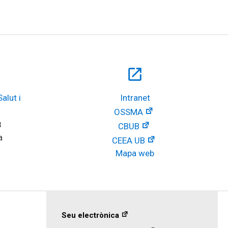
open_in_new
lut i 
Intranet
OSSMA
8
CBUB
a
CEEA UB
Mapa web
Seu electrònica