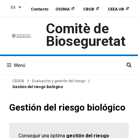
Saltar
Saltar
Saltar
ES
Contacto
OSSMA
CBUB
CEEA UB
al
a
al
contenido
la
contenido
Comitè de
navegación
Bioseguretat
Menú
CBSUB
/
Evaluación y gestión del riesgo
/
Gestión del riesgo biológico
Gestión del riesgo biológico
Conseguir una óptima
gestión del riesgo