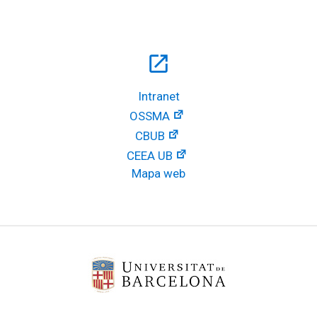
open_in_new
Intranet
OSSMA
CBUB
CEEA UB
Mapa web