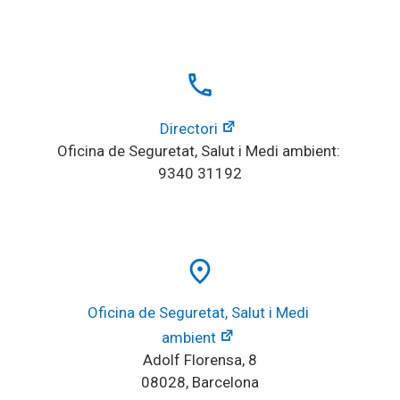
local_phone
Directori
Oficina de Seguretat, Salut i Medi ambient: 
9340 31192
place
Oficina de Seguretat, Salut i Medi 
ambient
Adolf Florensa, 8
08028, Barcelona