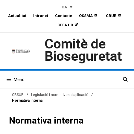
Skip
Skip
Vés
CA
to
to
al
Actualitat
Intranet
Contacte
OSSMA
CBUB
Content
navigation
contingut
CEEA UB
Comitè de
Bioseguretat
Menú
CBSUB
/
Legislació i normatives d’aplicació
/
Normativa interna
Normativa interna