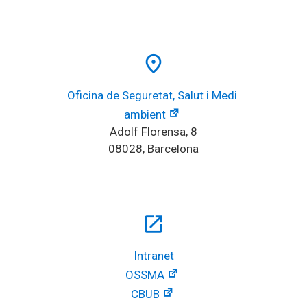
place
Oficina de Seguretat, Salut i Medi 
ambient
Adolf Florensa, 8
08028, Barcelona
open_in_new
Intranet
OSSMA
CBUB