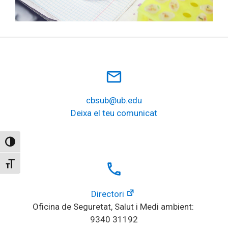
mail_outline
cbsub@ub.edu
Deixa el teu comunicat
Toggle High Contrast
local_phone
Toggle Font size
Directori
Oficina de Seguretat, Salut i Medi ambient: 
9340 31192