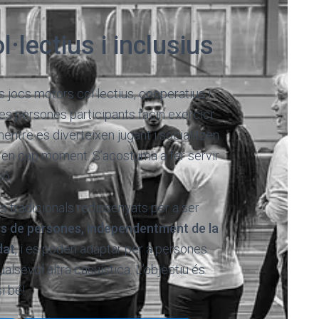
·lectius i inclusius
 jocs motors col·lectius, cooperatius i
 les persones participants facin exercici
entre es diverteixen jugant i socialitzen
 en cap moment. S’acostuma a fer servir
ió.
cs tradicionals redissenyats per a ser
pus de persones, independentment de la
dat
, i es poden adaptar per a persones
alsevol altra casuística. L’objectiu és
i bé!