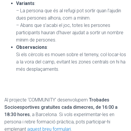
Variants
:
– La persona que és al refugi pot sortir quan l’ajudin
dues persones alhora, com a mínim.
– Abans que s’acabi el joc, totes les persones
participants hauran d’haver ajudat a sortir un nombre
mínim de persones.
Observacions
:
Si els cèrcols es mouen sobre el terreny, col·locar-los
a la vora del camp, evitant les zones centrals on hi ha
més desplaçaments.
Al projecte ‘COMMUNITY’ desenvolupem
Trobades
Socioesportives gratuïtes cada dimecres, de 16:00 a
18:30 hores
, a Barcelona. Si vols experimentar-les en
persona i rebre formació pràctica, pots participar-hi
emplenant
aquest breu formulari
.