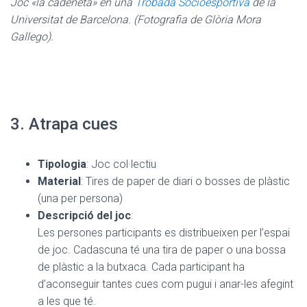
Joc «la cadeneta» en una
Trobada Socioesportiva
de la
Universitat de Barcelona. (Fotografia de Glòria Mora
Gallego).
3. Atrapa cues
Tipologia
: Joc col·lectiu
Material
: Tires de paper de diari o bosses de plàstic
(una per persona)
Descripció del joc
:
Les persones participants es distribueixen per l’espai
de joc. Cadascuna té una tira de paper o una bossa
de plàstic a la butxaca. Cada participant ha
d’aconseguir tantes cues com pugui i anar-les afegint
a les que té.