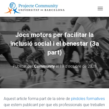
CANVI
Jocs motors per facilitar la
inclusió social i el benestar (3a
part)
Publicat per
Community
el
19 d'octubre de 2023
Aquest article forma part de la sèrie de
píndoles formatives
que estem publicant per que els professionals que treballen