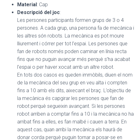
Material
: Cap
Descripció del joc
:
Les persones participants formen grups de 3 o 4
persones. A cada grup, una persona fa de mecànica i
les altres són robots. La mecànica es pot moure
lliurement i córrer per tot l’espai. Les persones que
fan de robots només poden caminar en línia recta
fins que no puguin avançar més perquè s’ha acabat
l’espai o per haver xocat amb un altre robot.
En tots dos casos es queden immòbils, diuen el nom
de la mecànica del seu grup en veu alta i compten
fins a 10 amb els dits, aixecant el braç. L’objectiu de
la mecànica és capgirar les persones que fan de
robot perquè segueixin avançant. Si les persones
robot arriben a comptar fins a 10 i la mecànica no ha
arribat fins a elles, es fan malbé i cauen a terra. En
aquest cas, quan arribi la mecànica els haurà de
donar corda perquè puguin tornar a posar-se en