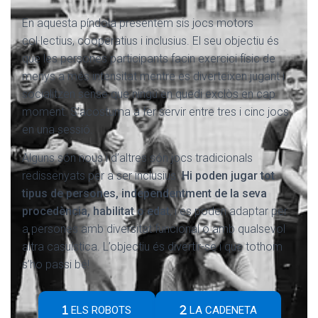
En aquesta píndola presentem sis jocs motors
col·lectius, cooperatius i inclusius. El seu objectiu és
que les persones participants facin exercici físic de
menys a més intensitat mentre es diverteixen jugant i
socialitzen sense que ningú en quedi exclòs en cap
moment. S’acostuma a fer servir entre tres i cinc jocs
en una sessió.
Alguns són nous i d’altres són jocs tradicionals
redissenyats per a ser inclusius.
Hi poden jugar tot
tipus de persones, independentment de la seva
procedència, habilitat o edat
, i es poden adaptar per
a persones amb diversitat funcional o amb qualsevol
altra casuística. L’objectiu és divertir-se i que tothom
s’ho passi bé!
ELS ROBOTS
LA CADENETA