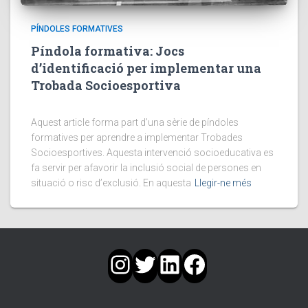
PÍNDOLES FORMATIVES
Píndola formativa: Jocs
d’identificació per implementar una
Trobada Socioesportiva
Aquest article forma part d’una sèrie de píndoles
formatives per aprendre a implementar Trobades
Socioesportives. Aquesta intervenció socioeducativa es
fa servir per afavorir la inclusió social de persones en
situació o risc d’exclusió. En aquesta
Llegir-ne més
INSTAGRAM
TWITTER
LINKEDIN
FACEBOOK