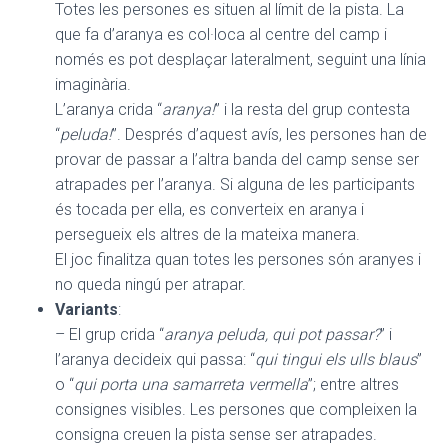
Totes les persones es situen al límit de la pista. La
que fa d’aranya es col·loca al centre del camp i
només es pot desplaçar lateralment, seguint una línia
imaginària.
L’aranya crida “
aranya!
” i la resta del grup contesta
“
peluda!
”. Després d’aquest avís, les persones han de
provar de passar a l’altra banda del camp sense ser
atrapades per l’aranya. Si alguna de les participants
és tocada per ella, es converteix en aranya i
persegueix els altres de la mateixa manera.
El joc finalitza quan totes les persones són aranyes i
no queda ningú per atrapar.
Variants
:
– El grup crida “
aranya peluda, qui pot passar?
” i
l’aranya decideix qui passa: “
qui tingui els ulls blaus
”
o “
qui porta una samarreta vermella
”; entre altres
consignes visibles. Les persones que compleixen la
consigna creuen la pista sense ser atrapades.