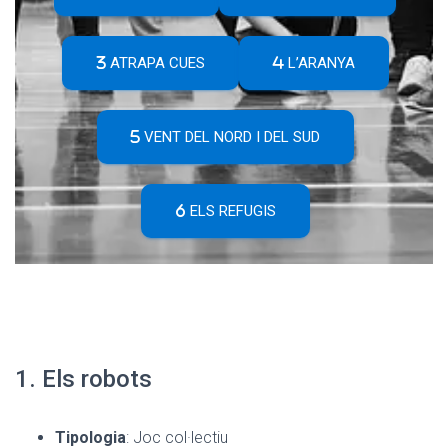
ATRAPA CUES
L’ARANYA
VENT DEL NORD I DEL SUD
ELS REFUGIS
1. Els robots
Tipologia
: Joc col·lectiu