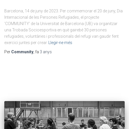
Barcelona, 14 de juny de 2023. Per commemorar el 20 de juny, Dia
Internacional de les Persones Refugiades, el projecte
‘COMMUNITY’ de la Universitat de Barcelona (UB) va organitzar
una Trobada Socioesportiva en què gairebé 30 persones
refugiades, voluntàries i professionals del refugi van gaudir fent
exercici juntes per crear
Llegir-ne més
Per
Community
, fa
3 anys