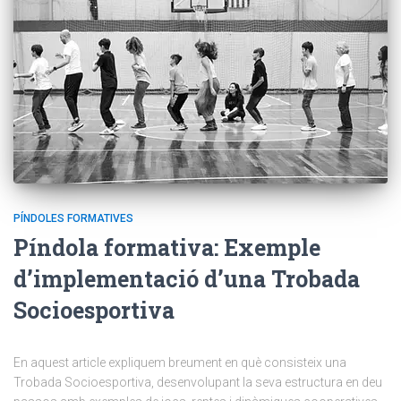
PÍNDOLES FORMATIVES
Píndola formativa: Exemple
d’implementació d’una Trobada
Socioesportiva
En aquest article expliquem breument en què consisteix una
Trobada Socioesportiva, desenvolupant la seva estructura en deu