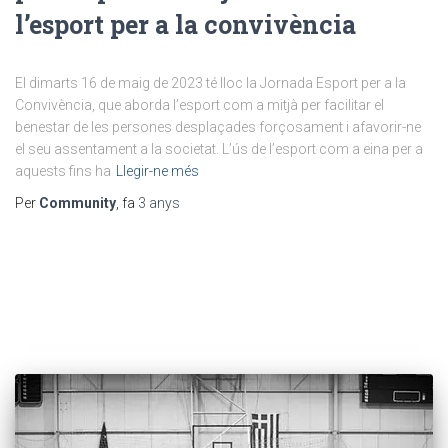
l’esport per a la convivència
El dimarts 16 de maig de 2023 té lloc la Jornada Esport per a la
Convivència, que aborda l’esport com a mitjà per facilitar el
benestar de les persones desplaçades forçosament i afavorir-ne
el seu assentament a la societat. L’ús de l’esport com a eina per a
aquests fins ha
Llegir-ne més
Per
Community
, fa
3 anys