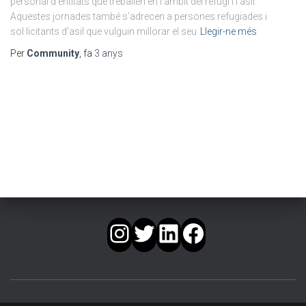
personal d’entitats que treballen en l’àmbit del refugi i l’asil.
Aquestes jornades també s’adrecen a persones refugiades i
sol·licitants d’asil que vulguin millorar el seu
Llegir-ne més
Per
Community
, fa
3 anys
INSTAGRAM
TWITTER
LINKEDIN
FACEBOOK