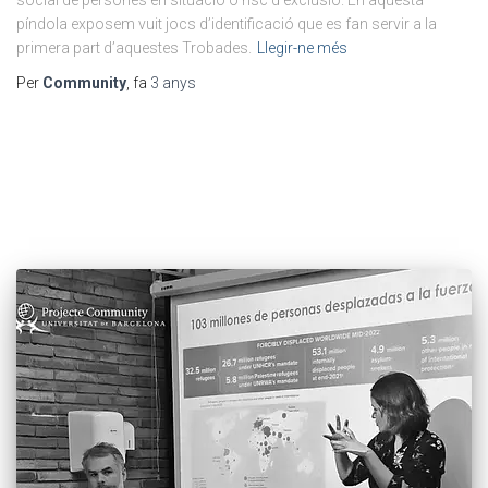
píndola exposem vuit jocs d’identificació que es fan servir a la
primera part d’aquestes Trobades.
Llegir-ne més
Per
Community
, fa
3 anys