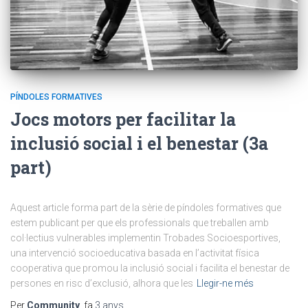
PÍNDOLES FORMATIVES
Jocs motors per facilitar la
inclusió social i el benestar (3a
part)
Aquest article forma part de la sèrie de píndoles formatives que
estem publicant per que els professionals que treballen amb
col·lectius vulnerables implementin Trobades Socioesportives,
una intervenció socioeducativa basada en l’activitat física
cooperativa que promou la inclusió social i facilita el benestar de
persones en risc d’exclusió, alhora que les
Llegir-ne més
Per
Community
, fa
3 anys