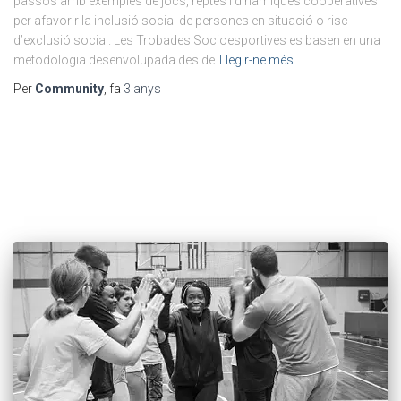
passos amb exemples de jocs, reptes i dinàmiques cooperatives
per afavorir la inclusió social de persones en situació o risc
d’exclusió social. Les Trobades Socioesportives es basen en una
metodologia desenvolupada des de
Llegir-ne més
Per
Community
, fa
3 anys