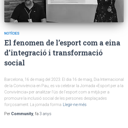
NOTÍCIES
El fenomen de l’esport com a eina
d’integració i transformació
social
Barcelona, 16 de maig del 2023. El dia 16 de maig, Dia Internacional
de la Convivència en Pau, es va celebrar la Jornada «Esport per a la
Convivència» per analitzar l’ús de l’esport com a mitjà per a
promoure la inclusió social de les persones desplaçades
forçosament. La jornada forma
Llegir-ne més
Per
Community
, fa
3 anys