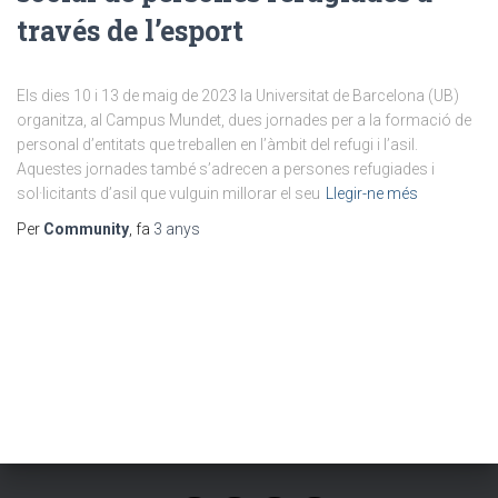
través de l’esport
Els dies 10 i 13 de maig de 2023 la Universitat de Barcelona (UB)
organitza, al Campus Mundet, dues jornades per a la formació de
personal d’entitats que treballen en l’àmbit del refugi i l’asil.
Aquestes jornades també s’adrecen a persones refugiades i
sol·licitants d’asil que vulguin millorar el seu
Llegir-ne més
Per
Community
, fa
3 anys