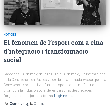
NOTÍCIES
El fenomen de l’esport com a eina
d’integració i transformació
social
Barcelona, 16 de maig del 2023. El dia 16 de maig, Dia Internacional
de la Convivència en Pau, es va celebrar la Jornada «Esport per a la
Convivència» per analitzar l’ús de l’esport com a mitjà per a
promoure la inclusió social de les persones desplaçades
forçosament. La jornada forma
Llegir-ne més
Per
Community
, fa
3 anys