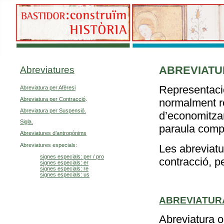
Abreviatures
Abreviatura per Afèresi
Abreviatura per Contracció
.
Abreviatura per Suspensió.
Sigla.
Abreviatures d’antropònims
Abreviatures especials:
signes especials: per / pro
signes especials: er
signes especials: re
signes especials: us