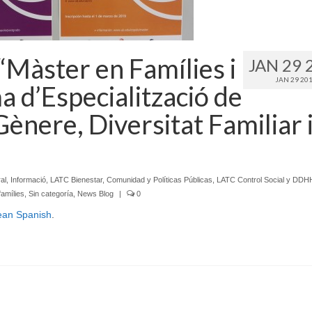
 “Màster en Famílies i
JAN 29 
JAN 29 20
ma d’Especialització de
Gènere, Diversitat Familiar 
al
,
Informació
,
LATC Bienestar, Comunidad y Políticas Públicas
,
LATC Control Social y DDH
amílies
,
Sin categoría
,
News Blog
|
0
ean Spanish
.