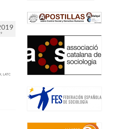
2019
19
i
H
,
LATC