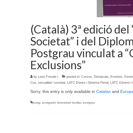
(Català) 3ª edició del
Societat” i del Diplo
Postgrau vinculat a “
Exclusions”
by
Leon Freude
|
posted in:
Cursos
,
Destacats
,
Eventos
,
Gener
Cos, sexualitat i societat
,
LATC Dones i Sistema Penal
,
LATC Gènere i f
Sorry, this entry is only available in
Catalan
and
Europ
postg
,
postgrado diversidad familiar
,
postgrau