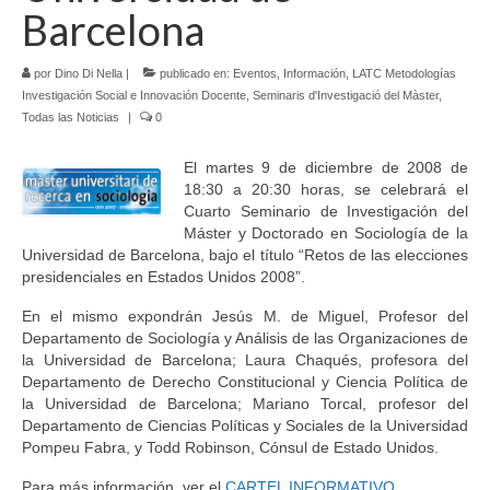
Barcelona
Idioma:
por
Dino Di Nella
|
publicado en:
Eventos
,
Información
,
LATC Metodologías
Investigación Social e Innovación Docente
,
Seminaris d'Investigació del Màster
,
Todas las Noticias
|
0
El martes 9 de diciembre de 2008 de
18:30 a 20:30 horas, se celebrará el
Cuarto Seminario de Investigación del
Máster y Doctorado en Sociología de la
Universidad de Barcelona, bajo el título “Retos de las elecciones
presidenciales en Estados Unidos 2008”.
En el mismo expondrán Jesús M. de Miguel, Profesor del
Departamento de Sociología y Análisis de las Organizaciones de
la Universidad de Barcelona; Laura Chaqués, profesora del
Departamento de Derecho Constitucional y Ciencia Política de
la Universidad de Barcelona; Mariano Torcal, profesor del
Departamento de Ciencias Políticas y Sociales de la Universidad
Pompeu Fabra, y Todd Robinson, Cónsul de Estado Unidos.
Para más información, ver el
CARTEL INFORMATIVO