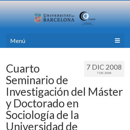
Menú
Inicio
Cuarto
7 DIC 2008
Investigación
7 DIC 2008
Seminario de
Formación
Investigación del Máster
Transferencia
y Doctorado en
Publicaciones
Sociología de la
Todas las Noticias
Universidad de
Contacto