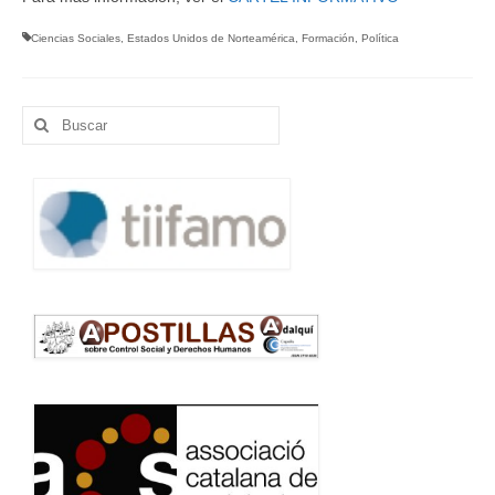
Ciencias Sociales
,
Estados Unidos de Norteamérica
,
Formación
,
Política
Buscar
por: