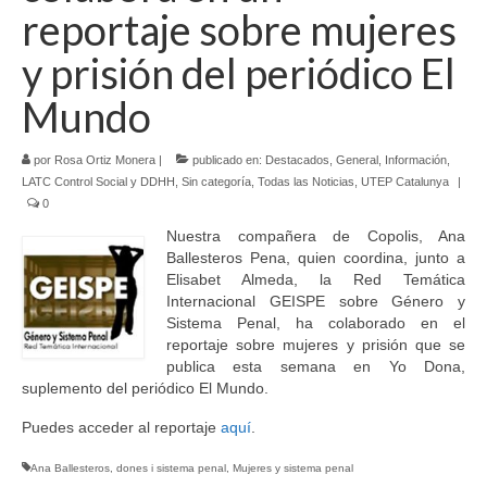
reportaje sobre mujeres
Idioma:
y prisión del periódico El
Mundo
por
Rosa Ortiz Monera
|
publicado en:
Destacados
,
General
,
Información
,
LATC Control Social y DDHH
,
Sin categoría
,
Todas las Noticias
,
UTEP Catalunya
|
0
Nuestra compañera de Copolis, Ana
Ballesteros Pena, quien coordina, junto a
Elisabet Almeda, la Red Temática
Internacional GEISPE sobre Género y
Sistema Penal, ha colaborado en el
reportaje sobre mujeres y prisión que se
publica esta semana en Yo Dona,
suplemento del periódico El Mundo.
Puedes acceder al reportaje
aquí
.
Ana Ballesteros
,
dones i sistema penal
,
Mujeres y sistema penal