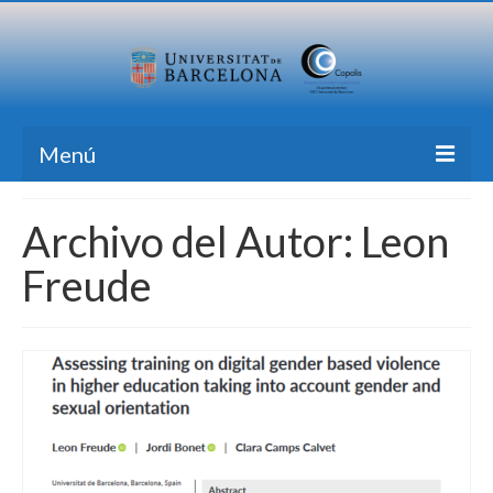
Menú
Inicio
Archivo del Autor: Leon
Investigación
Freude
Formación
Transferencia
Publicaciones
Todas las Noticias
Contacto