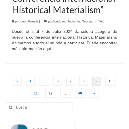
Historical Materialism”
por
Leon Freude
|
publicado en:
Todas las Noticias
|
0
Desde el 3 al 7 de Julio 2024 Barcelona acogerá de
nuevo la conferencia internacional Historical Materialism.
Animamos a todo el mundo a participar. Puede encontrar
más información aquí.
Navegación
«
1
…
6
7
8
9
10
de
11
12
…
48
»
entradas
Buscar
por: