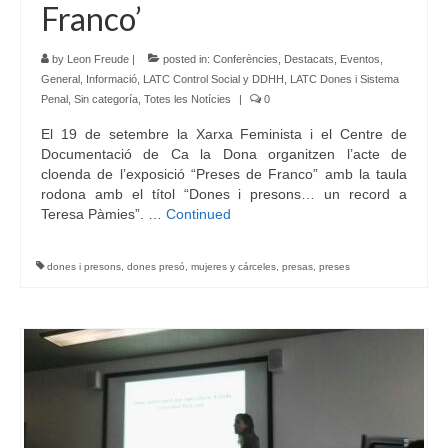
Franco’
by
Leon Freude
|
posted in:
Conferències
,
Destacats
,
Eventos
,
General
,
Informació
,
LATC Control Social y DDHH
,
LATC Dones i Sistema
Penal
,
Sin categoría
,
Totes les Notícies
|
0
El 19 de setembre la Xarxa Feminista i el Centre de
Documentació de Ca la Dona organitzen l’acte de
cloenda de l’exposició “Preses de Franco” amb la taula
rodona amb el títol “Dones i presons… un record a
Teresa Pàmies”. …
Continued
dones i presons
,
dones presó
,
mujeres y cárceles
,
presas
,
preses