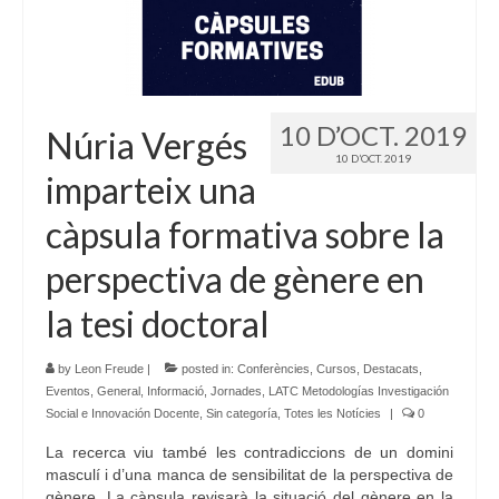
Idioma:
10 D’OCT. 2019
Núria Vergés
10 D’OCT. 2019
imparteix una
càpsula formativa sobre la
perspectiva de gènere en
la tesi doctoral
by
Leon Freude
|
posted in:
Conferències
,
Cursos
,
Destacats
,
Eventos
,
General
,
Informació
,
Jornades
,
LATC Metodologías Investigación
Social e Innovación Docente
,
Sin categoría
,
Totes les Notícies
|
0
La recerca viu també les contradiccions de un domini
masculí i d’una manca de sensibilitat de la perspectiva de
gènere. La càpsula revisarà la situació del gènere en la