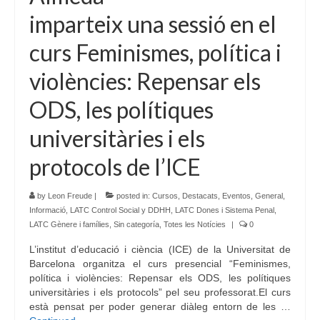
imparteix una sessió en el
curs Feminismes, política i
violències: Repensar els
ODS, les polítiques
universitàries i els
protocols de l’ICE
by
Leon Freude
|
posted in:
Cursos
,
Destacats
,
Eventos
,
General
,
Informació
,
LATC Control Social y DDHH
,
LATC Dones i Sistema Penal
,
LATC Gènere i famílies
,
Sin categoría
,
Totes les Notícies
|
0
L’institut d’educació i ciència (ICE) de la Universitat de
Barcelona organitza el curs presencial “Feminismes,
política i violències: Repensar els ODS, les polítiques
universitàries i els protocols” pel seu professorat.El curs
està pensat per poder generar diàleg entorn de les …