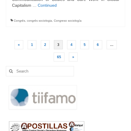
Capitalism …
Continued
Congrés
,
congrés sociologia
,
Congreso sociología
Navegació
«
1
2
3
4
5
6
…
d'entrades
65
»
Search
for: