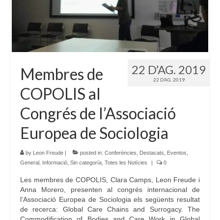
22 D’AG. 2019
Membres de
22 D’AG. 2019
COPOLIS al
Congrés de l’Associació
Europea de Sociologia
by
Leon Freude
|
posted in:
Conferències
,
Destacats
,
Eventos
,
General
,
Informació
,
Sin categoría
,
Totes les Notícies
|
0
Les membres de COPOLIS, Clara Camps, Leon Freude i
Anna Morero, presenten al congrés internacional de
l’Associació Europea de Sociologia els següents resultat
de recerca: Global Care Chains and Surrogacy. The
Commodification of Bodies and Care Work in Global