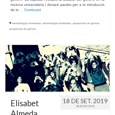
recerca universitària i donarà pautes per a la introducció
de la …
Continued
metodologías feministas
,
metodologíes feministes
,
perspectiva de gènere
,
perspectiva de género
18 DE SET. 2019
Elisabet
18 DE SET. 2019
Almeda