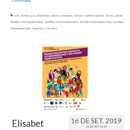
Continued
curs
,
dones a la universitat
,
dones i presons
,
dones i sistema penal
,
dones presó
,
familias monoparentales
,
famílies monomarentales
,
famílies monomarentals
,
famílies
monoparentals
,
mujeres y cárceles
16 DE SET. 2019
Elisabet
16 DE SET. 2019