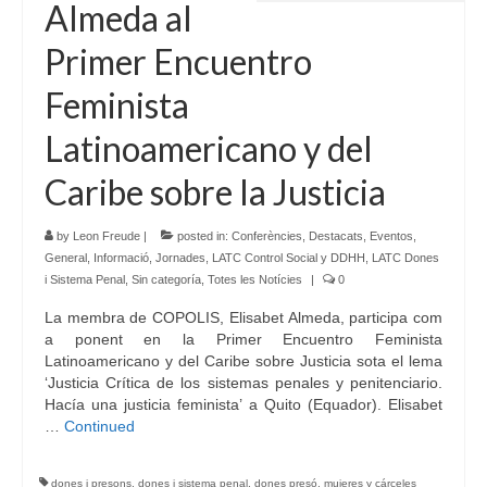
Almeda al
Primer Encuentro
Feminista
Latinoamericano y del
Caribe sobre la Justicia
by
Leon Freude
|
posted in:
Conferències
,
Destacats
,
Eventos
,
General
,
Informació
,
Jornades
,
LATC Control Social y DDHH
,
LATC Dones
i Sistema Penal
,
Sin categoría
,
Totes les Notícies
|
0
La membra de COPOLIS, Elisabet Almeda, participa com
a ponent en la Primer Encuentro Feminista
Latinoamericano y del Caribe sobre Justicia sota el lema
‘Justicia Crítica de los sistemas penales y penitenciario.
Hacía una justicia feminista’ a Quito (Equador). Elisabet
…
Continued
dones i presons
,
dones i sistema penal
,
dones presó
,
mujeres y cárceles