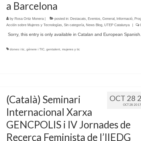
a Barcelona
by
Rosa Ortiz Monera
|
posted in:
Destacats
,
Eventos
,
General
,
Informació
,
Pro
Acción sobre Mujeres y Tecnologías
,
Sin categoría
,
News Blog
,
UTEP Catalunya
|
Sorry, this entry is only available in Catalan and European Spanish
dones i tic
,
gènere i TIC
,
gentalent
,
mujeres y tic
(Català) Seminari
OCT 28 
OCT 28 201
Internacional Xarxa
GENCPOLIS i IV Jornades de
Recerca Feminista de l’IIEDG