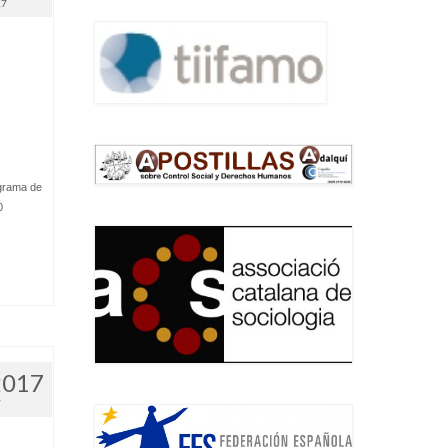
17
grama de
0
.
2017
7