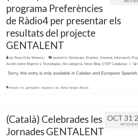
DEC 5 20
programa Preferències
de Ràdio4 per presentar els
resultats del projecte
GENTALENT
by
Rosa Ortiz Monera
|
posted in:
Destacats
,
Eventos
,
General
,
Informació
,
Pro
Acción sobre Mujeres y Tecnologías
,
Sin categoría
,
News Blog
,
UTEP Catalunya
|
Sorry, this entry is only available in Catalan and European Spanish
dones i tic
,
gentalent
,
mujeres y tic
,
Núria Vergés Bosch
(Català) Celebrades les
OCT 31 
OCT 31 201
Jornades GENTALENT