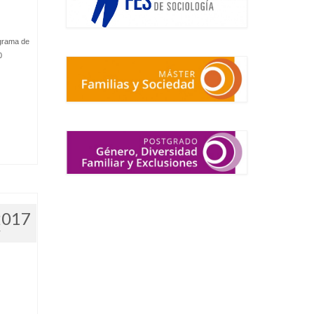
grama de
0
.
2017
7