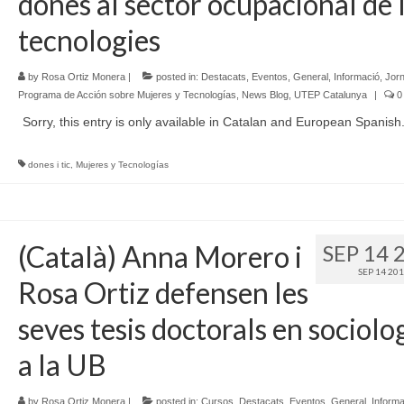
dones al sector ocupacional de 
tecnologies
by
Rosa Ortiz Monera
|
posted in:
Destacats
,
Eventos
,
General
,
Informació
,
Jor
Programa de Acción sobre Mujeres y Tecnologías
,
News Blog
,
UTEP Catalunya
|
0
Sorry, this entry is only available in Catalan and European Spanish
dones i tic
,
Mujeres y Tecnologías
(Català) Anna Morero i
SEP 14 
SEP 14 20
Rosa Ortiz defensen les
seves tesis doctorals en sociolo
a la UB
by
Rosa Ortiz Monera
|
posted in:
Cursos
,
Destacats
,
Eventos
,
General
,
Informa