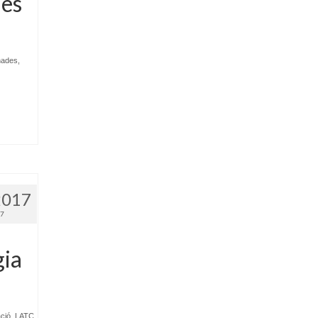
les
nades
,
.
2017
17
gia
ció
,
LATC