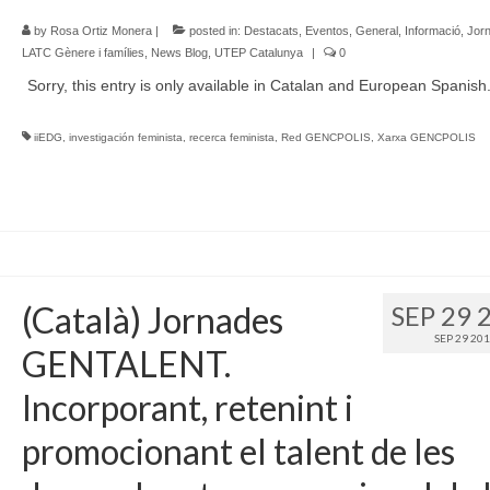
by
Rosa Ortiz Monera
|
posted in:
Destacats
,
Eventos
,
General
,
Informació
,
Jor
LATC Gènere i famílies
,
News Blog
,
UTEP Catalunya
|
0
Sorry, this entry is only available in Catalan and European Spanish
iiEDG
,
investigación feminista
,
recerca feminista
,
Red GENCPOLIS
,
Xarxa GENCPOLIS
(Català) Jornades
SEP 29 
SEP 29 20
GENTALENT.
Incorporant, retenint i
promocionant el talent de les