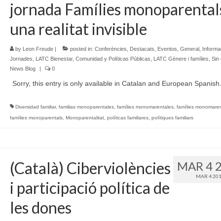
jornada Famílies monoparental
una realitat invisible
by
Leon Freude
|
posted in:
Conferències
,
Destacats
,
Eventos
,
General
,
Informa
Jornades
,
LATC Bienestar, Comunidad y Políticas Públicas
,
LATC Gènere i famílies
,
Sin
News Blog
|
0
Sorry, this entry is only available in Catalan and European Spanish
Diversidad familiar
,
familias monoparentales
,
famílies monomarentales
,
famílies monomaren
famílies monoparentals
,
Monoparentalitat
,
políticas familiares
,
polítiques familiars
(Català) Ciberviolències
MAR 4 
MAR 4 20
i participació política de
les dones