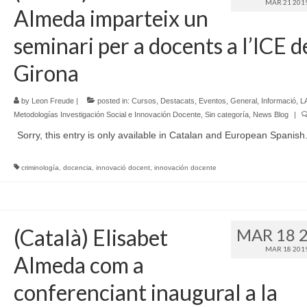
MAR 21 201
Almeda imparteix un
seminari per a docents a l’ICE d
Girona
by
Leon Freude
|
posted in:
Cursos
,
Destacats
,
Eventos
,
General
,
Informació
,
L
Metodologías Investigación Social e Innovación Docente
,
Sin categoría
,
News Blog
|
Sorry, this entry is only available in Catalan and European Spanish
criminología
,
docencia
,
innovació docent
,
innovación docente
(Català) Elisabet
MAR 18 
MAR 18 201
Almeda com a
conferenciant inaugural a la