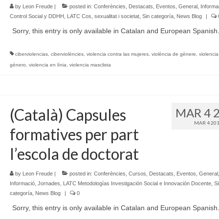
by
Leon Freude
|
posted in:
Conferències
,
Destacats
,
Eventos
,
General
,
Informa
Control Social y DDHH
,
LATC Cos, sexualitat i societat
,
Sin categoría
,
News Blog
|
Sorry, this entry is only available in Catalan and European Spanish
ciberviolencias
,
ciberviolències
,
violencia contra las mujeres
,
violència de gènere
,
violenci
género
,
violencia en línia
,
violencia masclista
(Català) Capsules
MAR 4 
MAR 4 20
formatives per part
l’escola de doctorat
by
Leon Freude
|
posted in:
Conferències
,
Cursos
,
Destacats
,
Eventos
,
General
Informació
,
Jornades
,
LATC Metodologías Investigación Social e Innovación Docente
,
Si
categoría
,
News Blog
|
0
Sorry, this entry is only available in Catalan and European Spanish