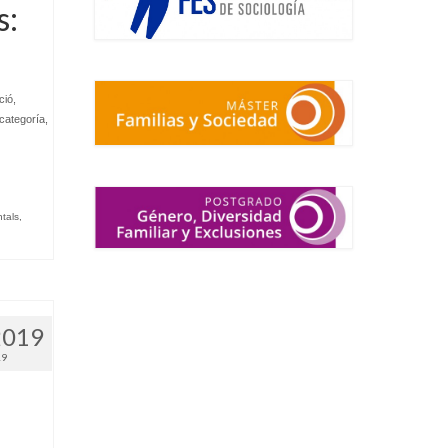
s:
ció
,
 categoría
,
.
tals
,
2019
19