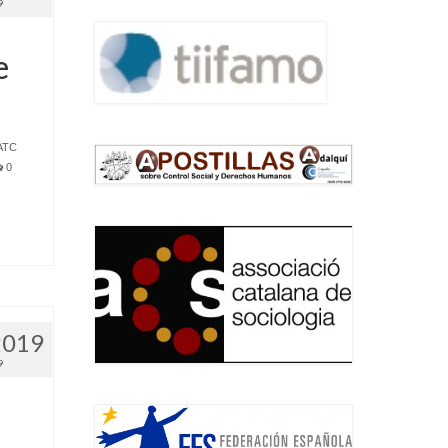
9
e
ATC
0
.
2019
9