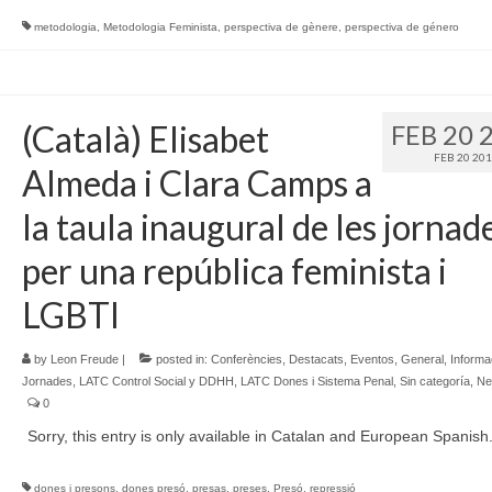
metodologia
,
Metodologia Feminista
,
perspectiva de gènere
,
perspectiva de género
(Català) Elisabet
FEB 20 
FEB 20 20
Almeda i Clara Camps a
la taula inaugural de les jornad
per una república feminista i
LGBTI
by
Leon Freude
|
posted in:
Conferències
,
Destacats
,
Eventos
,
General
,
Informa
Jornades
,
LATC Control Social y DDHH
,
LATC Dones i Sistema Penal
,
Sin categoría
,
Ne
0
Sorry, this entry is only available in Catalan and European Spanish
dones i presons
,
dones presó
,
presas
,
preses
,
Presó
,
repressió