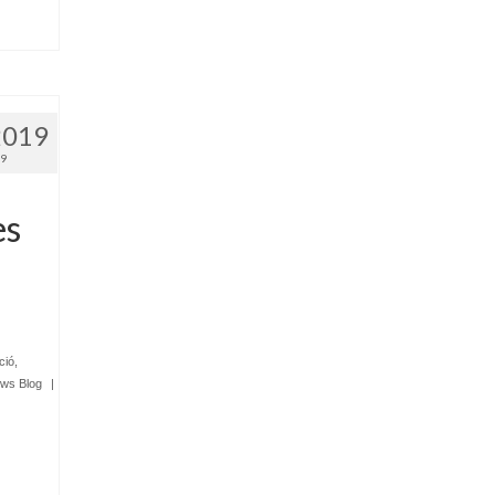
2019
19
es
ció
,
ws Blog
|
.