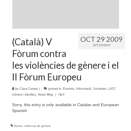
OCT 29 2009
(Català) V
OCT 29 2009
Fòrum contra
les violències de gènere i el
II Fòrum Europeu
by
Clara Camps
|
posted in:
Eventos
,
Informació
,
Jornades
,
LATC
Gènere i famílies
,
News Blog
|
0
Sorry, this entry is only available in Catalan and European
Spanish.
Dones
,
violència de gènere