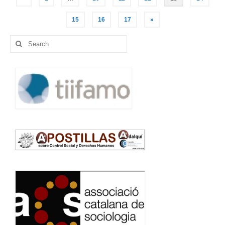
navigation
15
16
17
»
Search
for: