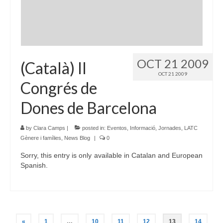
OCT 21 2009
(Català) II
OCT 21 2009
Congrés de
Dones de Barcelona
by
Clara Camps
|
posted in:
Eventos
,
Informació
,
Jornades
,
LATC
Gènere i famílies
,
News Blog
|
0
Sorry, this entry is only available in Catalan and European
Spanish.
Posts
«
1
…
10
11
12
13
14