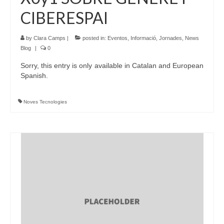
CIBERESPAI
by
Clara Camps
|
posted in:
Eventos
,
Informació
,
Jornades
,
News
Blog
|
0
Sorry, this entry is only available in Catalan and European
Spanish.
Noves Tecnologies