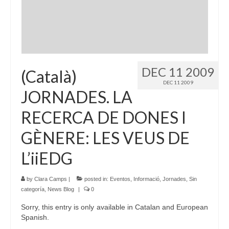
Language:
DEC 11 2009
(Català)
DEC 11 2009
JORNADES. LA
RECERCA DE DONES I
GÈNERE: LES VEUS DE
L’iiEDG
by
Clara Camps
|
posted in:
Eventos
,
Informació
,
Jornades
,
Sin
categoría
,
News Blog
|
0
Sorry, this entry is only available in Catalan and European
Spanish.