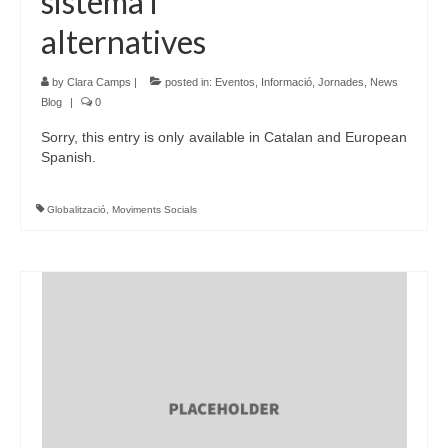
sistema i
alternatives
by
Clara Camps
|
posted in:
Eventos
,
Informació
,
Jornades
,
News
Blog
|
0
Sorry, this entry is only available in Catalan and European
Spanish.
Globalització
,
Moviments Socials