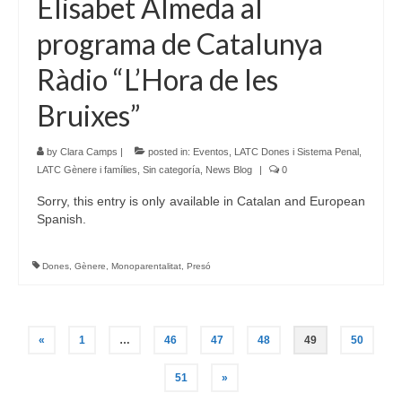
Elisabet Almeda al
programa de Catalunya
Ràdio “L’Hora de les
Bruixes”
by
Clara Camps
|
posted in:
Eventos
,
LATC Dones i Sistema Penal
,
LATC Gènere i famílies
,
Sin categoría
,
News Blog
|
0
Sorry, this entry is only available in Catalan and European
Spanish.
Dones
,
Gènere
,
Monoparentalitat
,
Presó
Posts
«
1
…
46
47
48
49
50
navigation
51
»