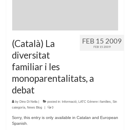
Language:
FEB 15 2009
(Català) La
FEB 15 2009
diversitat
familiar i les
monoparentalitats, a
debat
by
Dino Di Nella
|
posted in:
Informació
,
LATC Gènere i famílies
,
Sin
categoría
,
News Blog
|
0
Sorry, this entry is only available in Catalan and European
Spanish.