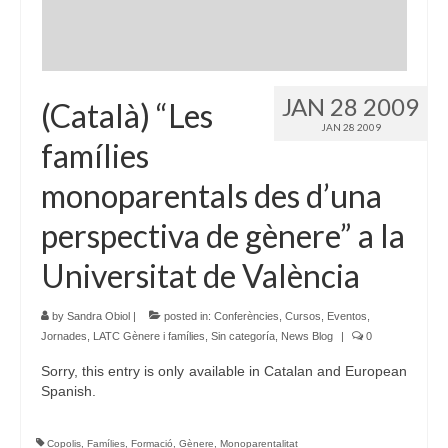
JAN 28 2009
(Català) “Les
JAN 28 2009
famílies
monoparentals des d’una
perspectiva de gènere” a la
Universitat de València
by
Sandra Obiol
|
posted in:
Conferències
,
Cursos
,
Eventos
,
Jornades
,
LATC Gènere i famílies
,
Sin categoría
,
News Blog
|
0
Sorry, this entry is only available in Catalan and European
Spanish.
Copolis
,
Famílies
,
Formació
,
Gènere
,
Monoparentalitat