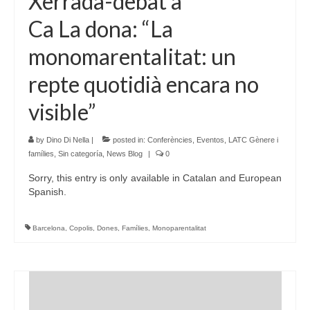
Xerrada-debat a
Ca La dona: “La
monomarentalitat: un
repte quotidià encara no
visible”
by
Dino Di Nella
|
posted in:
Conferències
,
Eventos
,
LATC Gènere i
famílies
,
Sin categoría
,
News Blog
|
0
Sorry, this entry is only available in Catalan and European
Spanish.
Barcelona
,
Copolis
,
Dones
,
Famílies
,
Monoparentalitat