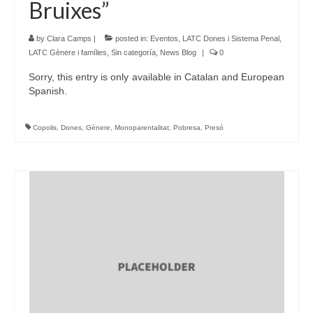
Bruixes”
by
Clara Camps
|
posted in:
Eventos
,
LATC Dones i Sistema Penal
,
LATC Gènere i famílies
,
Sin categoría
,
News Blog
|
0
Sorry, this entry is only available in Catalan and European
Spanish.
Copolis
,
Dones
,
Gènere
,
Monoparentalitat
,
Pobresa
,
Presó