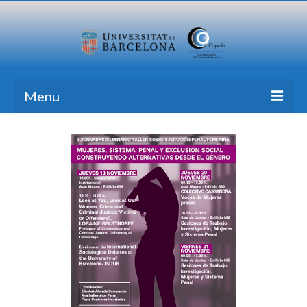
Menu
Home
Research
Formation
Transfer
Publications
News Blog
Contact