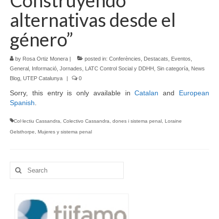
alternativas desde el
género”
by
Rosa Ortiz Monera
|
posted in:
Conferències
,
Destacats
,
Eventos
,
General
,
Informació
,
Jornades
,
LATC Control Social y DDHH
,
Sin categoría
,
News
Blog
,
UTEP Catalunya
|
0
Sorry, this entry is only available in
Catalan
and
European
Spanish
.
Col·lectiu Cassandra
,
Colectivo Cassandra
,
dones i sistema penal
,
Loraine
Gelsthorpe
,
Mujeres y sistema penal
Search
for: