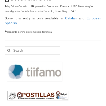
by
Admin Copolis
|
posted in:
Destacats
,
Eventos
,
LATC Metodologías
Language:
Investigación Social e Innovación Docente
,
News Blog
|
0
Sorry, this entry is only available in
Catalan
and
European
Spanish
.
elisabetta donini
,
epistemología feminista
Search
for: